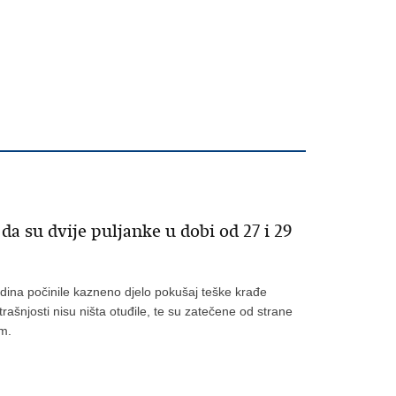
a su dvije puljanke u dobi od 27 i 29
odina počinile kazneno djelo pokušaj teške krađe
trašnjosti nisu ništa otuđile, te su zatečene od strane
em.