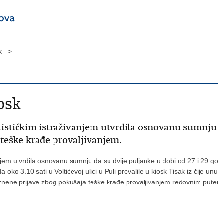
sk >
osk
ističkim istraživanjem utvrdila osnovanu sumnju d
 teške krađe provaljivanjem.
vanjem utvrdila osnovanu sumnju da su dvije puljanke u dobi od 27 i 29 g
ko 3.10 sati u Voltićevoj ulici u Puli provalile u kiosk Tisak iz čije unu
 kaznene prijave zbog pokušaja teške krađe provaljivanjem redovnim put