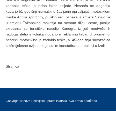
raskrižje dogodila se prometna nesreća u kojoj je jedna osoba
zadobila teške ,a jedna lakše ozljede. Nesreća se dogodila
kada je 51-godišnji njemački državljanin upravljajući motociklom
marke Aprilia sport city, pulskih reg. oznaka iz smjera Savudrije
u smjeru Fažanskog raskrižja na ravnom dijelu ceste, poslije
skretanja za turističko naselje Kanegra iz još neutvrđenih
razloga sletio s kolnika i udario u reklamnu tablu. U prometnoj
nesreći motociklist je zadobio teške, a 45-godišnja suvozačica
lakše tjelesne ozljede koje su im konstatirane u bolnici u Izoli.
Stranica
Copyright © 2026 Policijska uprava istarska. Sva prava pridržana