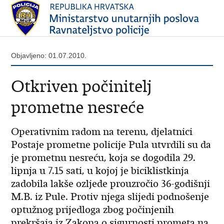
Objavljeno: 01.07.2010.
Otkriven počinitelj
prometne nesreće
Operativnim radom na terenu, djelatnici
Postaje prometne policije Pula utvrdili su da
je prometnu nesreću, koja se dogodila 29.
lipnja u 7.15 sati, u kojoj je biciklistkinja
zadobila lakše ozljede prouzročio 36-godišnji
M.B. iz Pule. Protiv njega slijedi podnošenje
optužnog prijedloga zbog počinjenih
prekršaja iz Zakona o sigurnosti prometa na