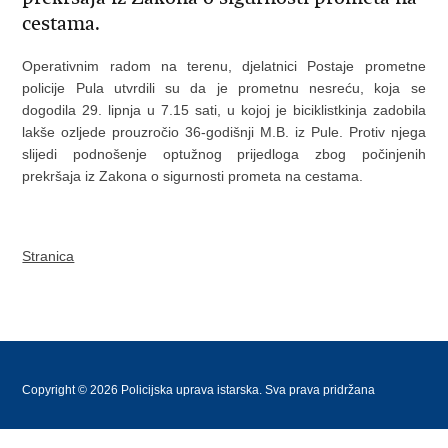
cestama.
Operativnim radom na terenu, djelatnici Postaje prometne
policije Pula utvrdili su da je prometnu nesreću, koja se
dogodila 29. lipnja u 7.15 sati, u kojoj je biciklistkinja zadobila
lakše ozljede prouzročio 36-godišnji M.B. iz Pule. Protiv njega
slijedi podnošenje optužnog prijedloga zbog počinjenih
prekršaja iz Zakona o sigurnosti prometa na cestama.
Stranica
Copyright © 2026 Policijska uprava istarska. Sva prava pridržana