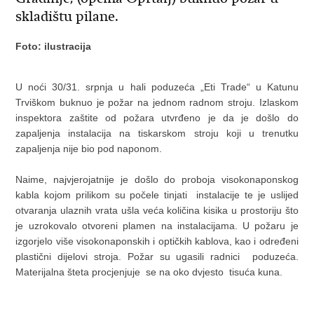
skladištu pilane.
Foto: ilustracija
U noći 30/31. srpnja u hali poduzeća „Eti Trade“ u Katunu
Trviškom buknuo je požar na jednom radnom stroju. Izlaskom
inspektora zaštite od požara utvrđeno je da je došlo do
zapaljenja instalacija na tiskarskom stroju koji u trenutku
zapaljenja nije bio pod naponom.
Naime, najvjerojatnije je došlo do proboja visokonaponskog
kabla kojom prilikom su počele tinjati instalacije te je uslijed
otvaranja ulaznih vrata ušla veća količina kisika u prostoriju što
je uzrokovalo otvoreni plamen na instalacijama. U požaru je
izgorjelo više visokonaponskih i optičkih kablova, kao i određeni
plastični dijelovi stroja. Požar su ugasili radnici poduzeća.
Materijalna šteta procjenjuje se na oko dvjesto tisuća kuna.