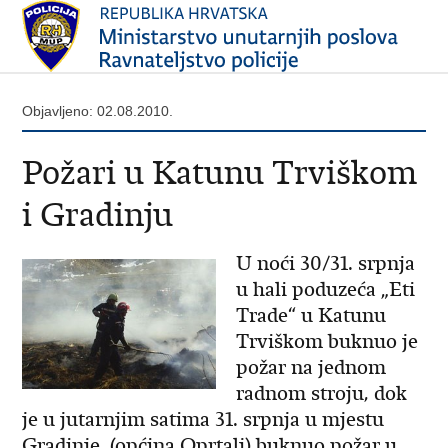
Objavljeno: 02.08.2010.
Požari u Katunu Trviškom
i Gradinju
U noći 30/31. srpnja
u hali poduzeća „Eti
Trade“ u Katunu
Trviškom buknuo je
požar na jednom
radnom stroju, dok
je u jutarnjim satima 31. srpnja u mjestu
Gradinje, (općina Oprtalj) buknuo požar u