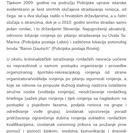
Tijekom 2009. godine na području Policijske uprave istarske
evidentirano je šest smrtnih slučajeva stradavanja ronioca, od
čega se u dva slučaja radilo o hrvatskim državljanima, a u četiri
slučaja o strancima, dok je u 2010. godini smrtno stradao samo
jedan ronilac, i to državljanin Slovenije. Najugroženiji akvatoriji,
odnosno lokacije ronjenja po pitanju stradavanja su Uvala Sv.
Marina (Policijska postaja Labin) i zaštićena lokacija potonulog
broda ''Baron Gautsch'' (Policijska postaja Rovinj).
U okviru kriminalističkih istraživanja ronilačkih nesreća uočene
su nepravilnosti u samom postupku organizacije i provedbe
organiziranog športsko-rekreacijskog ronjenja od strane
organizatora/voditelja ronjenja po pitanju sigurnosti ronjenja, a
koje se odnose na propuste dužnog stalnog nadzora ovlaštene
stručne osobe (voditelja ronjenja), neodržavanje ronilačkog
briefinga (sažeti plan ronjenja i tijek ronjenja sa naglaskom na
postupke u pojedinim fazama, podjela ronioca na grupe i
određivanje vođe grupa), izostanak upozorenja poradi
pridržavanja ograničenja dubina ronjenja sukladno ronilačkim
kvalifikacijama, izostanak osnovnog pribora za pružanje prve
pomoći i pomoći kisikom, sredstva komunikacije i dnevnik