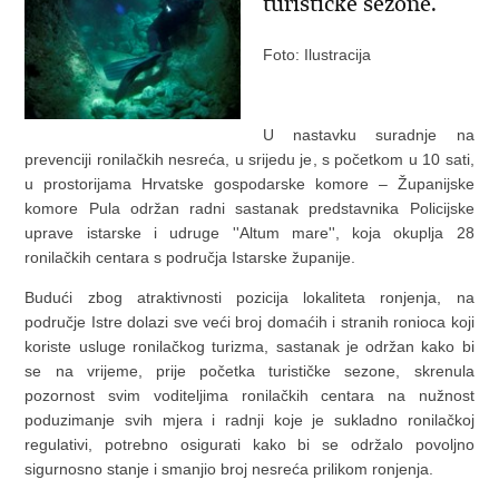
turističke sezone.
Foto: Ilustracija
U nastavku suradnje na
prevenciji ronilačkih nesreća, u srijedu je, s početkom u 10 sati,
u prostorijama Hrvatske gospodarske komore – Županijske
komore Pula održan radni sastanak predstavnika Policijske
uprave istarske i udruge ''Altum mare'', koja okuplja 28
ronilačkih centara s područja Istarske županije.
Budući zbog atraktivnosti pozicija lokaliteta ronjenja, na
područje Istre dolazi sve veći broj domaćih i stranih ronioca koji
koriste usluge ronilačkog turizma, sastanak je održan kako bi
se na vrijeme, prije početka turističke sezone, skrenula
pozornost svim voditeljima ronilačkih centara na nužnost
poduzimanje svih mjera i radnji koje je sukladno ronilačkoj
regulativi, potrebno osigurati kako bi se održalo povoljno
sigurnosno stanje i smanjio broj nesreća prilikom ronjenja.