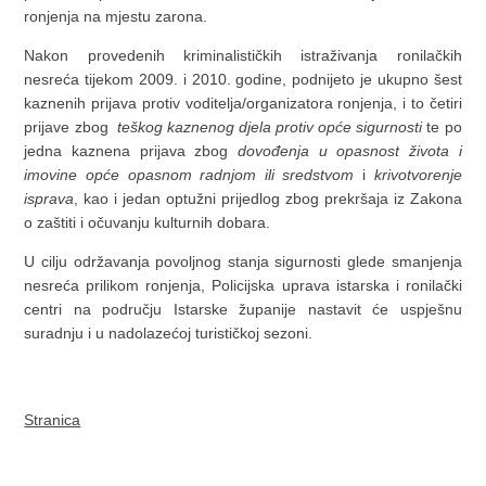
ronjenja na mjestu zarona.
Nakon provedenih kriminalističkih istraživanja ronilačkih
nesreća tijekom 2009. i 2010. godine, podnijeto je ukupno šest
kaznenih prijava protiv voditelja/organizatora ronjenja, i to četiri
prijave zbog
teškog kaznenog djela
protiv opće sigurnosti
te po
jedna kaznena prijava zbog
dovođenja
u opasnost života i
imovine opć
e opasnom radnjom ili sredstvom
i
krivotvorenje
isprava
, kao i jedan optužni prijedlog zbog prekršaja iz Zakona
o zaštiti i očuvanju kulturnih dobara.
U cilju održavanja povoljnog stanja sigurnosti glede smanjenja
nesreća prilikom ronjenja, Policijska uprava istarska i ronilački
centri na području Istarske županije nastavit će uspješnu
suradnju i u nadolazećoj turističkoj sezoni.
Stranica