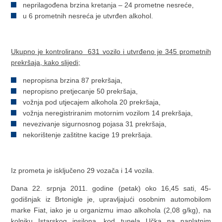
neprilagođena brzina kretanja – 24 prometne nesreće,
u 6 prometnih nesreća je utvrđen alkohol.
Ukupno je kontrolirano 631 vozil
o
i utvrđeno je 345 prometnih
prekršaja, kako slijedi;
nepropisna brzina 87 prekršaja,
nepropisno pretjecanje 50 prekršaja,
vožnja pod utjecajem alkohola 20 prekršaja,
vožnja neregistriranim motornim vozilom 14 prekršaja,
nevezivanje sigurnosnog pojasa 31 prekršaja,
nekorištenje zaštitne kacige 19 prekršaja.
Iz prometa je isključeno 29 vozača i 14 vozila.
Dana 22. srpnja 2011. godine (petak) oko 16,45 sati, 45-
godišnjak iz Brtonigle je, upravljajući osobnim automobilom
marke Fiat, iako je u organizmu imao alkohola (2,08 g/kg), na
kolniku Istarskog ipsilona, kod tunela Učka na naplatnim