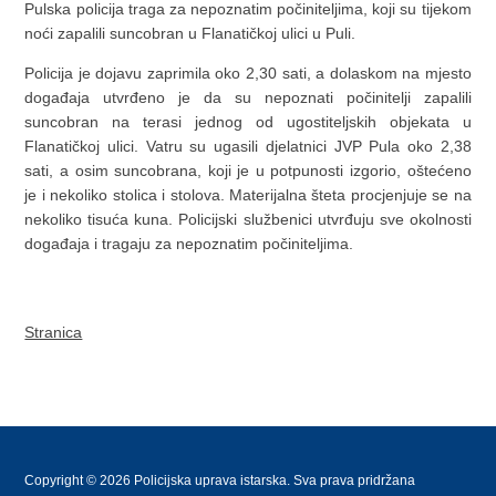
Pulska policija traga za nepoznatim počiniteljima, koji su tijekom
noći zapalili suncobran u Flanatičkoj ulici u Puli.
Policija je dojavu zaprimila oko 2,30 sati, a dolaskom na mjesto
događaja utvrđeno je da su nepoznati počinitelji zapalili
suncobran na terasi jednog od ugostiteljskih objekata u
Flanatičkoj ulici. Vatru su ugasili djelatnici JVP Pula oko 2,38
sati, a osim suncobrana, koji je u potpunosti izgorio, oštećeno
je i nekoliko stolica i stolova. Materijalna šteta procjenjuje se na
nekoliko tisuća kuna. Policijski službenici utvrđuju sve okolnosti
događaja i tragaju za nepoznatim počiniteljima.
Stranica
Copyright © 2026 Policijska uprava istarska. Sva prava pridržana