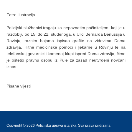
Foto: Ilustracija
Policijski službenici tragaju za nepoznatim počiniteljem, koji je u
razdoblju od 15. do 22. studenoga, u Ulici Bernarda Benussija u
Rovinju, raznim bojama ispisao grafite na zidovima Doma
zdravlja, Hitne medicinske pomoći i ljekarne u Rovinju te na
telefonskoj govornici i kamenoj klupi ispred Doma zdravlja, čime
je oštetio pravnu osobu iz Pule za zasad neutvrđeni novčani
iznos.
Pisane vijesti
Copyright © 2026 Policijska uprava istarska. Sva prava pridržana