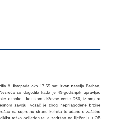
ila 8. listopada oko 17.55 sati izvan naselja Barban,
 Nesreća se dogodila kada je 49-godišnjak upravljao
rske oznake, kolnikom državne ceste D66, iz smjera
esnom zavoju, vozač je zbog neprilagođene brzine
ešao na suprotnu stranu kolnika te udario u zaštitnu
iklist teško ozlijeđen te je zadržan na liječenju u OB