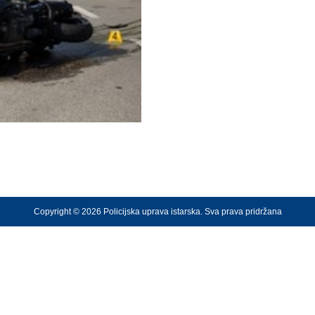
Copyright © 2026 Policijska uprava istarska. Sva prava pridržana