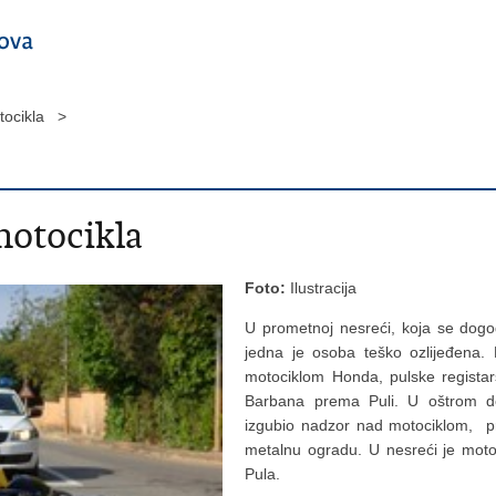
tocikla >
motocikla
Foto:
Ilustracija
U prometnoj nesreći, koja se dogod
jedna je osoba teško ozlijeđena.
motociklom Honda, pulske regista
Barbana prema Puli. U oštrom d
izgubio nadzor nad motociklom, pr
metalnu ogradu. U nesreći je motoc
Pula.