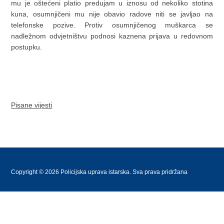
mu je oštećeni platio predujam u iznosu od nekoliko stotina
kuna, osumnjičeni mu nije obavio radove niti se javljao na
telefonske pozive. Protiv osumnjičenog muškarca se
nadležnom odvjetništvu podnosi kaznena prijava u redovnom
postupku.
Pisane vijesti
Copyright © 2026 Policijska uprava istarska. Sva prava pridržana