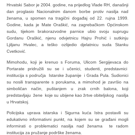
Hrvatski Sabor je 2004. godine, na prijedlog Vlade RH, današnji
dan proglasio Nacionalnim danom borbe protiv nasilja nad
ženama, u spomen na tragični događaj od 22. rujna 1999.
Godine, kada je Mate Oraškić, na zagrebačkom Općinskom
sudu, tijekom brakorazvodne parnice ubio svoju suprugu
Gordanu Oraškić, njenu odvjetnicu Hajru Prohić i sutkinju
Ljiljanu Hvalec, a teško ozlijedio djelatnicu suda Stanku
Cvetković.
Mimohodu, koji je krenuo s Foruma, Ulicom Sergijevaca do
Portarate pridružili su se i učenici, studenti, predstavnici
institucija s područja Istarske županije i Grada Pula. Sudionici
su nosili transparente s porukama, a mimohod je završio na
simboličan način, puštanjem u zrak crnih balona, koji
predstavljaju žene koje su ubijene kao žrtve obiteljskog nasilja
u Hrvatskoj.
Policijska uprava istarska i Sigurna kuća Istra postavili su
edukativno informativni punkt, na kojem su se građani mogli
informirati o problematici nasilja nad ženama te radom
institucija za pružanje podrške ženama.