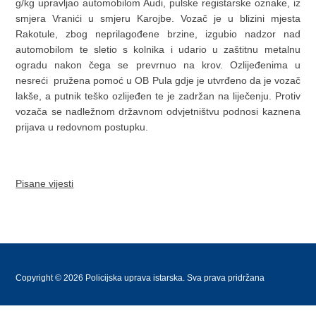
g/kg upravljao automobilom Audi, pulske registarske oznake, iz
smjera Vranići u smjeru Karojbe. Vozač je u blizini mjesta
Rakotule, zbog neprilagođene brzine, izgubio nadzor nad
automobilom te sletio s kolnika i udario u zaštitnu metalnu
ogradu nakon čega se prevrnuo na krov. Ozlijeđenima u
nesreći pružena pomoć u OB Pula gdje je utvrđeno da je vozač
lakše, a putnik teško ozlijeđen te je zadržan na liječenju. Protiv
vozača se nadležnom državnom odvjetništvu podnosi kaznena
prijava u redovnom postupku.
Pisane vijesti
Copyright © 2026 Policijska uprava istarska. Sva prava pridržana