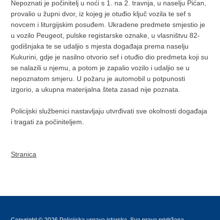
Nepoznati je počinitelj u noći s 1. na 2. travnja, u naselju Pićan,
provalio u župni dvor, iz kojeg je otuđio ključ vozila te sef s
novcem i liturgijskim posuđem. Ukradene predmete smjestio je
u vozilo Peugeot, pulske registarske oznake, u vlasništvu 82-
godišnjaka te se udaljio s mjesta događaja prema naselju
Kukurini, gdje je nasilno otvorio sef i otuđio dio predmeta koji su
se nalazili u njemu, a potom je zapalio vozilo i udaljio se u
nepoznatom smjeru. U požaru je automobil u potpunosti
izgorio, a ukupna materijalna šteta zasad nije poznata.
Policijski službenici nastavljaju utvrđivati sve okolnosti događaja
i tragati za počiniteljem.
Stranica