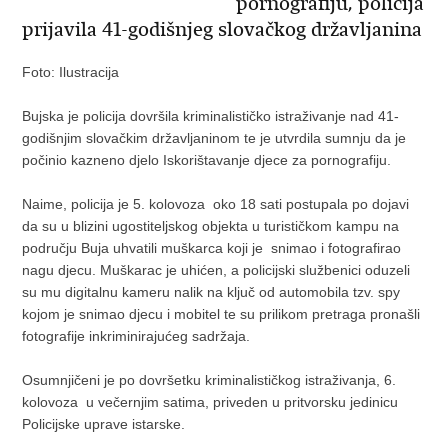
pornografiju, policija
prijavila 41-godišnjeg slovačkog državljanina
Foto: Ilustracija
Bujska je policija dovršila kriminalističko istraživanje nad 41-
godišnjim slovačkim državljaninom te je utvrdila sumnju da je
počinio kazneno djelo Iskorištavanje djece za pornografiju.
Naime, policija je 5. kolovoza oko 18 sati postupala po dojavi
da su u blizini ugostiteljskog objekta u turističkom kampu na
području Buja uhvatili muškarca koji je snimao i fotografirao
nagu djecu. Muškarac je uhićen, a policijski službenici oduzeli
su mu digitalnu kameru nalik na ključ od automobila tzv. spy
kojom je snimao djecu i mobitel te su prilikom pretraga pronašli
fotografije inkriminirajućeg sadržaja.
Osumnjičeni je po dovršetku kriminalističkog istraživanja, 6.
kolovoza u večernjim satima, priveden u pritvorsku jedinicu
Policijske uprave istarske.