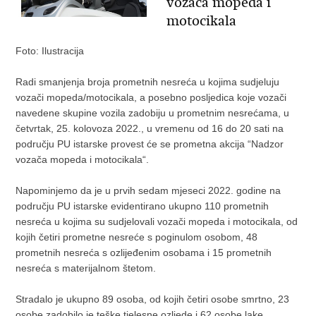
vozača mopeda i
motocikala
Foto: Ilustracija
Radi smanjenja broja prometnih nesreća u kojima sudjeluju
vozači mopeda/motocikala, a posebno posljedica koje vozači
navedene skupine vozila zadobiju u prometnim nesrećama, u
četvrtak, 25. kolovoza 2022., u vremenu od 16 do 20 sati na
području PU istarske provest će se prometna akcija “Nadzor
vozača mopeda i motocikala“.
Napominjemo da je u prvih sedam mjeseci 2022. godine na
području PU istarske evidentirano ukupno 110 prometnih
nesreća u kojima su sudjelovali vozači mopeda i motocikala, od
kojih četiri prometne nesreće s poginulom osobom, 48
prometnih nesreća s ozlijeđenim osobama i 15 prometnih
nesreća s materijalnom štetom.
Stradalo je ukupno 89 osoba, od kojih četiri osobe smrtno, 23
osobe zadobilo je teške tjelesne ozljede i 62 osobe lake