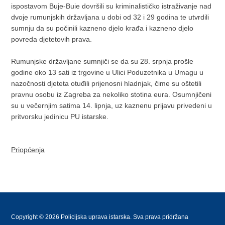
ispostavom Buje-Buie dovršili su kriminalističko istraživanje nad
dvoje rumunjskih državljana u dobi od 32 i 29 godina te utvrdili
sumnju da su počinili kazneno djelo krađa i kazneno djelo
povreda djetetovih prava.
Rumunjske državljane sumnjiči se da su 28. srpnja prošle
godine oko 13 sati iz trgovine u Ulici Poduzetnika u Umagu u
nazočnosti djeteta otuđili prijenosni hladnjak, čime su oštetili
pravnu osobu iz Zagreba za nekoliko stotina eura. Osumnjičeni
su u večernjim satima 14. lipnja, uz kaznenu prijavu privedeni u
pritvorsku jedinicu PU istarske.
Priopćenja
Copyright © 2026 Policijska uprava istarska. Sva prava pridržana