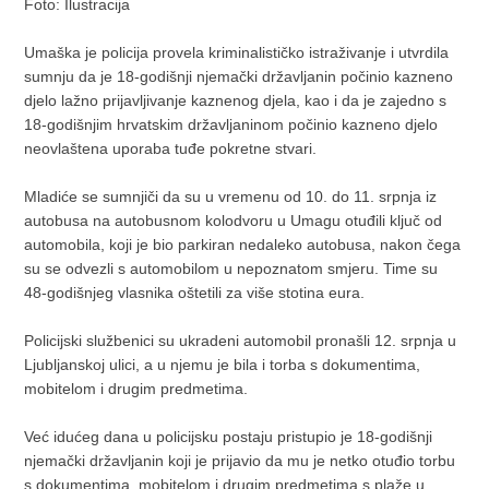
Foto: Ilustracija
Umaška je policija provela kriminalističko istraživanje i utvrdila
sumnju da je 18-godišnji njemački državljanin počinio kazneno
djelo lažno prijavljivanje kaznenog djela, kao i da je zajedno s
18-godišnjim hrvatskim državljaninom počinio kazneno djelo
neovlaštena uporaba tuđe pokretne stvari.
Mladiće se sumnjiči da su u vremenu od 10. do 11. srpnja iz
autobusa na autobusnom kolodvoru u Umagu otuđili ključ od
automobila, koji je bio parkiran nedaleko autobusa, nakon čega
su se odvezli s automobilom u nepoznatom smjeru. Time su
48-godišnjeg vlasnika oštetili za više stotina eura.
Policijski službenici su ukradeni automobil pronašli 12. srpnja u
Ljubljanskoj ulici, a u njemu je bila i torba s dokumentima,
mobitelom i drugim predmetima.
Već idućeg dana u policijsku postaju pristupio je 18-godišnji
njemački državljanin koji je prijavio da mu je netko otuđio torbu
s dokumentima, mobitelom i drugim predmetima s plaže u