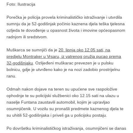
Foto: Ilustracija
Porečka je policija provela kriminalističko istraživanje i utvrdila
sumnju da je 52-godišnjak počinio kaznena djela teška tjelesna
ozljeda te dovođenje u opasnost života i imovine općeopasnom
radnjom ili sredstvom.
Muškarca se sumnjiči da je
20. lipnja oko 12.05 sati, na
predjelu Montraker u Vrsaru, iz vatrenog oružja pucao prema
32-godišnjaku
. Ozlijeđeni muškarac prevezen je u pulsku
bolnicu, gdje je utvrđeno kako je na nozi zadobio prostrijelnu
ranu.
Odmah nakon dojave na teren su upućene sve raspoložive
ophodnje te su policijski službenici oko 12.15 sati na ulazu u
naselje Funtana zaustavili automobil, kojim je upravljao
osumnjičenik. U vozilu su pronašli predmete kaznenog djela te
su uhitili 52-godišnjaka i priveli ga u policijsku postaju.
Po dovršetku kriminalističkog istraživanja, osumnjičeni se danas