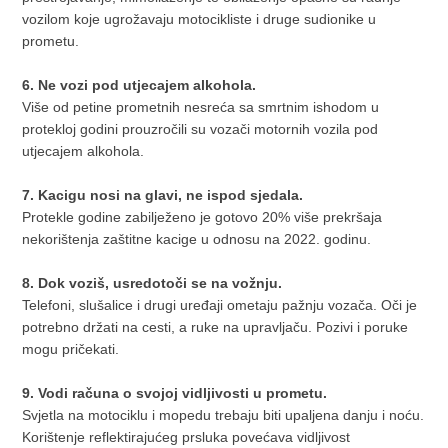
vozilom koje ugrožavaju motocikliste i druge sudionike u
prometu.
6. Ne vozi pod utjecajem alkohola.
Više od petine prometnih nesreća sa smrtnim ishodom u
protekloj godini prouzročili su vozači motornih vozila pod
utjecajem alkohola.
7. Kacigu nosi na glavi, ne ispod sjedala.
Protekle godine zabilježeno je gotovo 20% više prekršaja
nekorištenja zaštitne kacige u odnosu na 2022. godinu.
8. Dok voziš, usredotoči se na vožnju.
Telefoni, slušalice i drugi uređaji ometaju pažnju vozača. Oči je
potrebno držati na cesti, a ruke na upravljaču. Pozivi i poruke
mogu pričekati.
9. Vodi računa o svojoj vidljivosti u prometu.
Svjetla na motociklu i mopedu trebaju biti upaljena danju i noću.
Korištenje reflektirajućeg prsluka povećava vidljivost