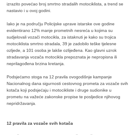
izrazito povećao broj smrtno stradalih motociklista, a trend se
nastavio i u ovoj godini.
Iako je na području Policijske uprave istarske ove godine
evidentirano 12% manje prometnih nesreća u kojima su
sudjelovali vozači motocikla, za istaknuti je kako su trojica
motociklista smrtno stradala, 39 je zadobilo teške tjelesne
ozljede, a 101 osoba je lakše ozlijeđena. Kao glavni uzrok
stradavanja vozača motocikla prepoznata je nepropisna ili
neprilagođena brzina kretanja.
Podsjećamo stoga na 12 pravila ovogodišnje kampanje
Nacionalnog dana sigurnosti cestovnog prometa za vozače svih
kotača koji podsjećaju i motocikliste i druge sudionike u
prometu na važeće zakonske propise te posljedice njihovog
nepridržavanja.
12 pravila za vozače svih kotača