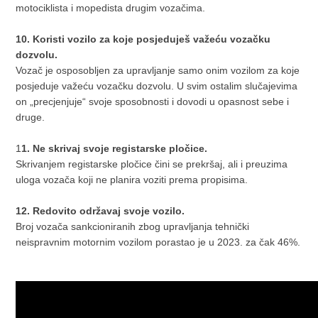
motociklista i mopedista drugim vozačima.
10. Koristi vozilo za koje posjeduješ važeću vozačku
dozvolu.
Vozač je osposobljen za upravljanje samo onim vozilom za koje
posjeduje važeću vozačku dozvolu. U svim ostalim slučajevima
on „precjenjuje“ svoje sposobnosti i dovodi u opasnost sebe i
druge.
1
1. Ne skrivaj svoje registarske pločice.
Skrivanjem registarske pločice čini se prekršaj, ali i preuzima
uloga vozača koji ne planira voziti prema propisima.
12. Redovito održavaj svoje vozilo.
Broj vozača sankcioniranih zbog upravljanja tehnički
neispravnim motornim vozilom porastao je u 2023. za čak 46%.