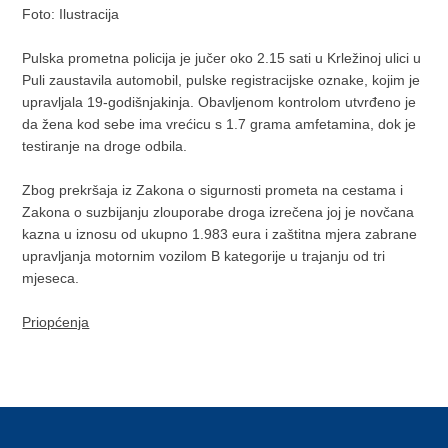
Foto: Ilustracija
Pulska prometna policija je jučer oko 2.15 sati u Krležinoj ulici u
Puli zaustavila automobil, pulske registracijske oznake, kojim je
upravljala 19-godišnjakinja. Obavljenom kontrolom utvrđeno je
da žena kod sebe ima vrećicu s 1.7 grama amfetamina, dok je
testiranje na droge odbila.
Zbog prekršaja iz Zakona o sigurnosti prometa na cestama i
Zakona o suzbijanju zlouporabe droga izrečena joj je novčana
kazna u iznosu od ukupno 1.983 eura i zaštitna mjera zabrane
upravljanja motornim vozilom B kategorije u trajanju od tri
mjeseca.
Priopćenja