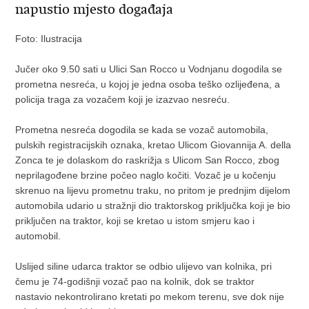
napustio mjesto događaja
Foto: Ilustracija
Jučer oko 9.50 sati u Ulici San Rocco u Vodnjanu dogodila se
prometna nesreća, u kojoj je jedna osoba teško ozlijeđena, a
policija traga za vozačem koji je izazvao nesreću.
Prometna nesreća dogodila se kada se vozač automobila,
pulskih registracijskih oznaka, kretao Ulicom Giovannija A. della
Zonca te je dolaskom do raskrižja s Ulicom San Rocco, zbog
neprilagođene brzine počeo naglo kočiti. Vozač je u kočenju
skrenuo na lijevu prometnu traku, no pritom je prednjim dijelom
automobila udario u stražnji dio traktorskog priključka koji je bio
priključen na traktor, koji se kretao u istom smjeru kao i
automobil.
Uslijed siline udarca traktor se odbio ulijevo van kolnika, pri
čemu je 74-godišnji vozač pao na kolnik, dok se traktor
nastavio nekontrolirano kretati po mekom terenu, sve dok nije