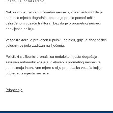
udario u suhozid i stablo.
Nakon što je izazvao prometnu nesreću, vozač automobila je
napustio mjesto događaja, bez da je pružio pomoć teško
ozlijeđenom vozaču traktora i bez da je o prometnoj nesreći
obavijestio policiju.
Vozač traktora je prevezen u pulsku bolnicu, gdje je zbog teških
tjelesnih ozljeda zadržan na liječenju.
Policijski službenici pronašli su nedaleko mjesta događaja
sakriven automobil koji je sudjelovao u prometnoj nesreći te
poduzimaju intenzivne mjere u cilju pronalaska vozača koji je
pobjegao s mjesta nesreće.
Priopćenja