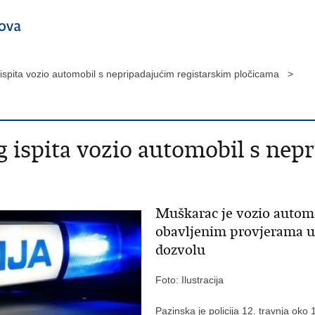
spita vozio automobil s nepripadajućim registarskim pločicama >
 ispita vozio automobil s nep
Muškarac je vozio automo
obavljenim provjerama u
dozvolu
Foto: Ilustracija
Pazinska je policija 12. travnja oko