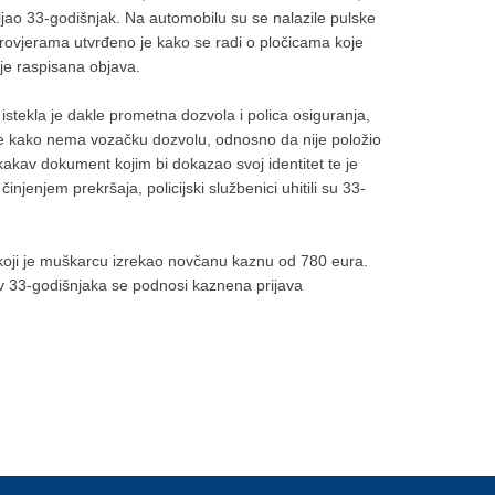
ljao 33-godišnjak. Na automobilu su se nalazile pulske
provjerama utvrđeno je kako se radi o pločicama koje
 je raspisana objava.
 istekla je dakle prometna dozvola i polica osiguranja,
e kako nema vozačku dozvolu, odnosno da nije položio
ikakav dokument kojim bi dokazao svoj identitet te je
injenjem prekršaja, policijski službenici uhitili su 33-
, koji je muškarcu izrekao novčanu kaznu od 780 eura.
tiv 33-godišnjaka se podnosi kaznena prijava