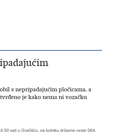
ripadajućim
bil s nepripadajućim pločicama, a
tvrđeno je kako nema ni vozačku
 10.50 sati u Gračišću, na kolniku državne ceste D64,