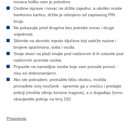
novaca koliko vam je potrebno.
Osobne isprave i novac ne držite zajedno, a ukoliko nosite
bankovnu karticu, držite je odvojeno od zapisanog PIN
broja.
Ne pokazujte pred drugima bez potrebe novac i druge
vrijednosti.
Sklonite na skrovito mjesto ključeve koji sadrže nazive i
brojeve apartmana, soba i vozila.
Svoje stvari na plaži imajte pod nadzorom ili ih ostavite pod
nadzorom poznate osobe.
Pripazite na nametljive osobe koje vam ponude pomoć -
nisu svi dobronamjerni.
Ako ste pokradeni, pretražite bližu okolicu, možda
pronađete svoj novčanik - spremite ga u vrećicu i predajte
policiji (možda otkriju korisne tragove), a o događaju žurno
obavijestite policiju na broj 192.
Priopćenja