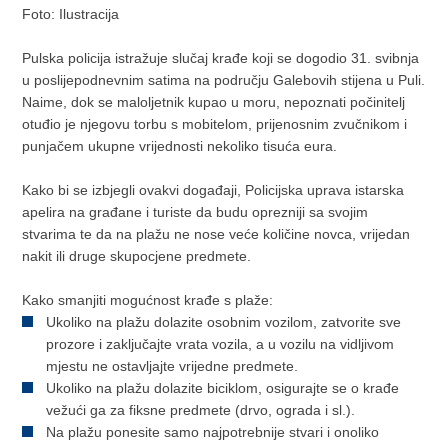
Foto: Ilustracija
Pulska policija istražuje slučaj krađe koji se dogodio 31. svibnja
u poslijepodnevnim satima na području Galebovih stijena u Puli.
Naime, dok se maloljetnik kupao u moru, nepoznati počinitelj
otuđio je njegovu torbu s mobitelom, prijenosnim zvučnikom i
punjačem ukupne vrijednosti nekoliko tisuća eura.
Kako bi se izbjegli ovakvi događaji, Policijska uprava istarska
apelira na građane i turiste da budu oprezniji sa svojim
stvarima te da na plažu ne nose veće količine novca, vrijedan
nakit ili druge skupocjene predmete.
Kako smanjiti mogućnost krađe s plaže:
Ukoliko na plažu dolazite osobnim vozilom, zatvorite sve
prozore i zaključajte vrata vozila, a u vozilu na vidljivom
mjestu ne ostavljajte vrijedne predmete.
Ukoliko na plažu dolazite biciklom, osigurajte se o krađe
vežući ga za fiksne predmete (drvo, ograda i sl.).
Na plažu ponesite samo najpotrebnije stvari i onoliko