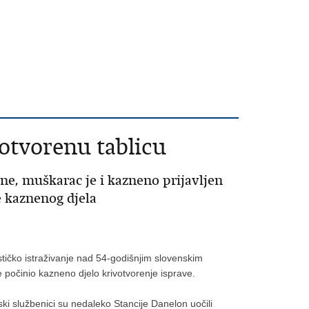
votvorenu tablicu
e, muškarac je i kazneno prijavljen
 kaznenog djela
ističko istraživanje nad 54-godišnjim slovenskim
e počinio kazneno djelo krivotvorenje isprave.
jski službenici su nedaleko Stancije Danelon uočili