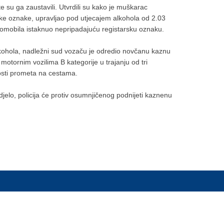
te su ga zaustavili. Utvrdili su kako je muškarac
ske oznake, upravljao pod utjecajem alkohola od 2.03
utomobila istaknuo nepripadajuću registarsku oznaku.
lkohola, nadležni sud vozaču je odredio novčanu kaznu
motornim vozilima B kategorije u trajanju od tri
sti prometa na cestama.
jelo, policija će protiv osumnjičenog podnijeti kaznenu