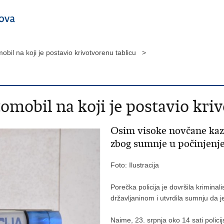
obil na koji je postavio krivotvorenu tablicu >
omobil na koji je postavio kri
Osim visoke novčane kazn
zbog sumnje u počinjenje
Foto: Ilustracija
Porečka policija je dovršila kriminal
državljaninom i utvrdila sumnju da j
Naime, 23. srpnja oko 14 sati polici