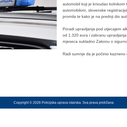
automobil koji je krivudao kolnikom 
automobilom, slovenske registracij
promila te kako je na prednji dio a
Poradi upravljanja pod utjecajem a
od 1.320 eura i zabranu upravljanja 
mjeseca sukladno Zakonu o sigurno
Radi sumnje da je počinio kazneno d
Copyright © 2026 Policijska uprava istarska. Sva prava pridržana