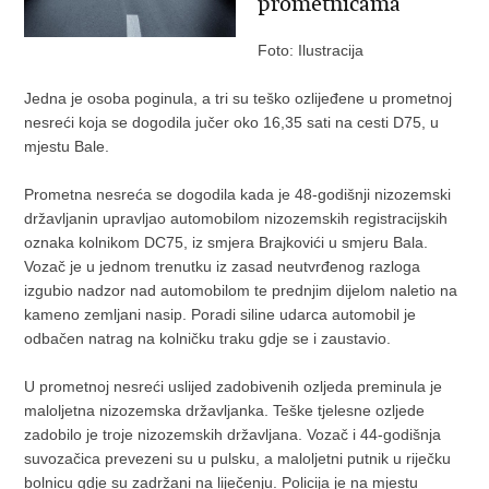
prometnicama
Foto: Ilustracija
Jedna je osoba poginula, a tri su teško ozlijeđene u prometnoj
nesreći koja se dogodila jučer oko 16,35 sati na cesti D75, u
mjestu Bale.
Prometna nesreća se dogodila kada je 48-godišnji nizozemski
državljanin upravljao automobilom nizozemskih registracijskih
oznaka kolnikom DC75, iz smjera Brajkovići u smjeru Bala.
Vozač je u jednom trenutku iz zasad neutvrđenog razloga
izgubio nadzor nad automobilom te prednjim dijelom naletio na
kameno zemljani nasip. Poradi siline udarca automobil je
odbačen natrag na kolničku traku gdje se i zaustavio.
U prometnoj nesreći uslijed zadobivenih ozljeda preminula je
maloljetna nizozemska državljanka. Teške tjelesne ozljede
zadobilo je troje nizozemskih državljana. Vozač i 44-godišnja
suvozačica prevezeni su u pulsku, a maloljetni putnik u riječku
bolnicu gdje su zadržani na liječenju. Policija je na mjestu