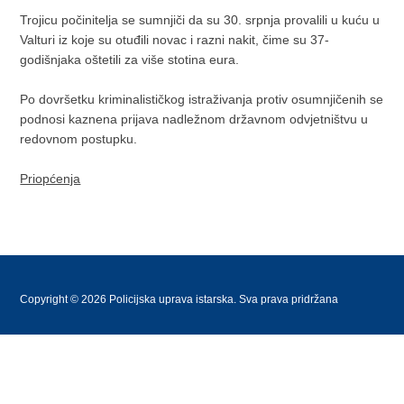
Trojicu počinitelja se sumnjiči da su 30. srpnja provalili u kuću u
Valturi iz koje su otuđili novac i razni nakit, čime su 37-
godišnjaka oštetili za više stotina eura.
Po dovršetku kriminalističkog istraživanja protiv osumnjičenih se
podnosi kaznena prijava nadležnom državnom odvjetništvu u
redovnom postupku.
Priopćenja
Copyright © 2026 Policijska uprava istarska. Sva prava pridržana