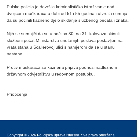
Pulska policija je dovršila kriminalističko istraživanje nad
dvojicom muškaraca u dobi od 51 i 55 godina i utvrdila sumnju
da su počinili kazneno djelo skidanje službenog pečata i znaka.
Njih se sumnjiči da su u noći sa 30. na 31. kolovoza skinuli
službeni pečat Ministarstva unutarnjih poslova postavljen na
vrata stana u Scalierovoj ulici s namjerom da se u stanu
nastane.
Protiv muškaraca se kaznena prijava podnosi nadležnom
državnom odvjetništvu u redovnom postupku.
Priopćenja
Copyright © 2026 Policijska uprava istarska. Sva prava pridržana