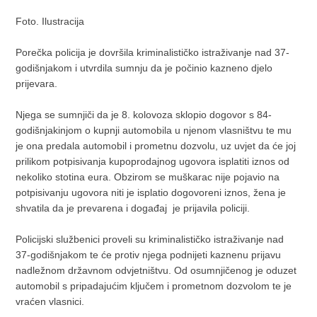
Foto. Ilustracija
Porečka policija je dovršila kriminalističko istraživanje nad 37-
godišnjakom i utvrdila sumnju da je počinio kazneno djelo
prijevara.
Njega se sumnjiči da je 8. kolovoza sklopio dogovor s 84-
godišnjakinjom o kupnji automobila u njenom vlasništvu te mu
je ona predala automobil i prometnu dozvolu, uz uvjet da će joj
prilikom potpisivanja kupoprodajnog ugovora isplatiti iznos od
nekoliko stotina eura. Obzirom se muškarac nije pojavio na
potpisivanju ugovora niti je isplatio dogovoreni iznos, žena je
shvatila da je prevarena i događaj je prijavila policiji.
Policijski službenici proveli su kriminalističko istraživanje nad
37-godišnjakom te će protiv njega podnijeti kaznenu prijavu
nadležnom državnom odvjetništvu. Od osumnjičenog je oduzet
automobil s pripadajućim ključem i prometnom dozvolom te je
vraćen vlasnici.