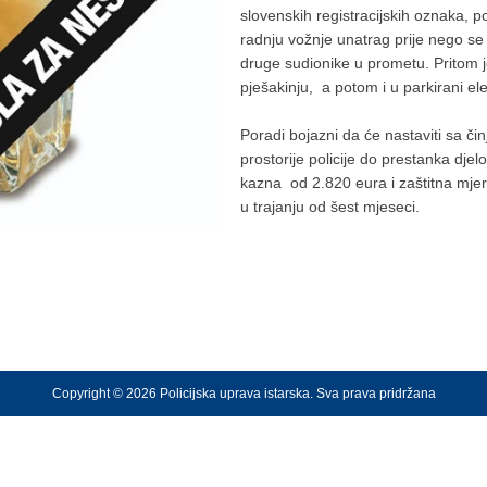
slovenskih registracijskih oznaka, 
radnju vožnje unatrag prije nego se
druge sudionike u prometu. Pritom j
pješakinju, a potom i u parkirani elek
Poradi bojazni da će nastaviti sa č
prostorije policije do prestanka dje
kazna od 2.820 eura i zaštitna mjer
u trajanju od šest mjeseci.
Copyright © 2026 Policijska uprava istarska. Sva prava pridržana