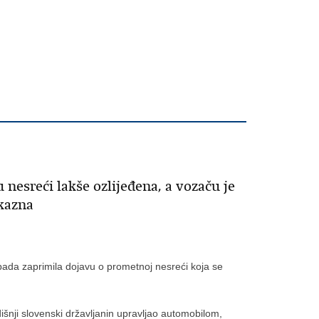
 nesreći lakše ozlijeđena, a vozaču je
kazna
opada zaprimila dojavu o prometnoj nesreći koja se
šnji slovenski državljanin upravljao automobilom,