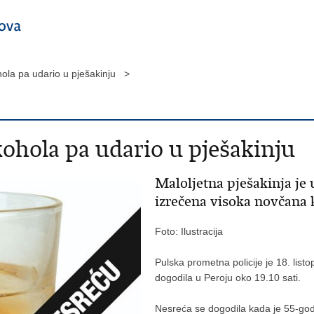
hola pa udario u pješakinju >
ohola pa udario u pješakinju
Maloljetna pješakinja je u
izrečena visoka novčana 
Foto: Ilustracija
Pulska prometna policije je 18. list
dogodila u Peroju oko 19.10 sati.
Nesreća se dogodila kada je 55-godi