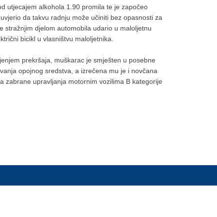
pod utjecajem alkohola 1.90 promila te je započeo
 uvjerio da takvu radnju može učiniti bez opasnosti za
e stražnjim djelom automobila udario u maloljetnu
trični bicikl u vlasništvu maloljetnika.
injenjem prekršaja, muškarac je smješten u posebne
lovanja opojnog sredstva, a izrečena mu je i novčana
a zabrane upravljanja motornim vozilima B kategorije