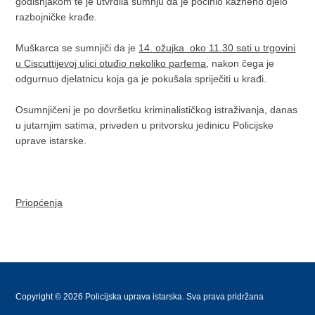
godišnjakom te je utvrdila sumnju da je počinio kazneno djelo
razbojničke krađe.
Muškarca se sumnjiči da je
14. ožujka oko 11.30 sati u trgovini
u Ciscuttijevoj ulici otuđio nekoliko parfema
, nakon čega je
odgurnuo djelatnicu koja ga je pokušala spriječiti u krađi.
Osumnjičeni je po dovršetku kriminalističkog istraživanja, danas
u jutarnjim satima, priveden u pritvorsku jedinicu Policijske
uprave istarske.
Priopćenja
Copyright © 2026 Policijska uprava istarska. Sva prava pridržana