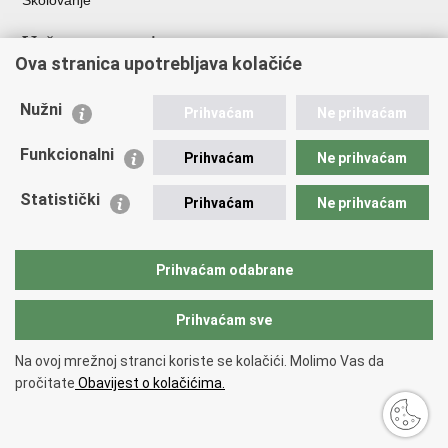
Školovanje
Važne poveznice
Ova stranica upotrebljava kolačiće
Ministarstvo unutarnjih poslova
Sindikati
Nužni
Prihvaćam
Ne prihvaćam
Udruge
Dom zdravlja MUP-a
Funkcionalni
Prihvaćam
Ne prihvaćam
Policijska akademija
Muzej policije
Statistički
Prihvaćam
Ne prihvaćam
Zaklada policijske solidarnosti
Centar za forenzična ispitivanja, istraživanja i vještačenja "Ivan
Vučetić"
Prihvaćam odabrane
Policijske uprave
Prihvaćam sve
Povratak na vrh
Na ovoj mrežnoj stranci koriste se kolačići. Molimo Vas da
Copyright © 2026 Policijska uprava istarska.
Uvjeti korištenja
.
Izjava o
pročitate
Obavijest o kolačićima.
pristupačnosti
.