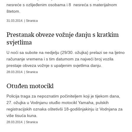
nesreće s ozlijeđenim osobama i 8 nesreća s materijalnom
štetom.
31.03.2014. | Stranica
Prestanak obveze vožnje danju s kratkim
svjetlima
U noći sa subote na nedjelju (29/30. ožujka) prelazi se na ljetno
računanje vremena i s tim datumom za najveći broj vozila
prestaje obveza vožnje s upaljenim svjetlima danju.
28.03.2014. | Stranica
Otuđen motocikl
Policija traga za nepoznatim počiniteljem koji je tijekom dana,
27. ožujka u Vodnjanu otuđio motocikl Yamaha, pulskih
registracijskih oznaka oštetivši 18-godišnjakinju iz Vodnjana za
više tisuća kuna.
28.03.2014. | Stranica