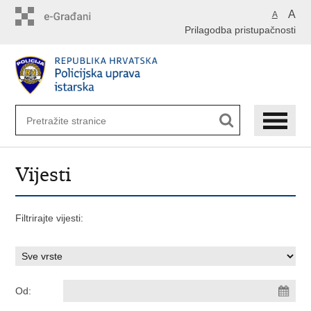
Preskoči
A
A
na
Prilagodba pristupačnosti
glavni
sadržaj
Vijesti
Filtrirajte vijesti:
Od: