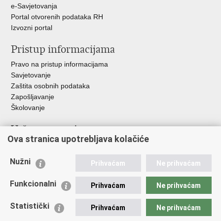
e-Savjetovanja
Portal otvorenih podataka RH
Izvozni portal
Pristup informacijama
Pravo na pristup informacijama
Savjetovanje
Zaštita osobnih podataka
Zapošljavanje
Školovanje
Važne poveznice
Ova stranica upotrebljava kolačiće
Ministarstvo unutarnjih poslova
Sindikati
Nužni
Prihvaćam
Ne prihvaćam
Udruge
Dom zdravlja MUP-a
Funkcionalni
Prihvaćam
Ne prihvaćam
Policijska akademija
Muzej policije
Statistički
Prihvaćam
Ne prihvaćam
Zaklada policijske solidarnosti
Centar za forenzična ispitivanja, istraživanja i vještačenja "Ivan