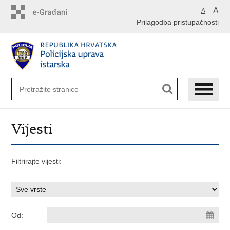
Preskoči
A
A
na
Prilagodba pristupačnosti
glavni
sadržaj
Vijesti
Filtrirajte vijesti:
Od: