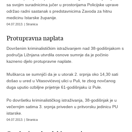
sa svojim suradnicima jučer u prostorijama Policijske uprave
održao radni sastanak s predstavnicima Zavoda za hitnu
medicinu Istarske županije.
04.07.2013. | Stranica
Protupravna naplata
Dovršenim kriminalističkim istraživanjem nad 38-godišnjakom s
područja Ližnjana utvrdila osnove sumnje da je počinio
kazneno djelo protupravne naplate.
Muškarca se sumnjiči da je u utorak 2. srpnja oko 14,30 sati
došao u ured u Vitasovićevoj ulici u Puli, te zbog novčanog
duga uputio ozbiljne prijetnje 61-godišnjaku iz Pule.
Po dovršetku kriminalističkog istraživanja, 38-godišnjak je u
večernjim satima 3. srpnja priveden u pritvorsku jedinicu PU
istarske.
04.07.2013. | Stranica