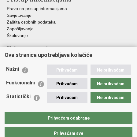
Pravo na pristup informacijama
Savjetovanje
Zaštita osobnih podataka
Zapošljavanje
Školovanje
Važne poveznice
Ova stranica upotrebljava kolačiće
Ministarstvo unutarnjih poslova
Sindikati
Nužni
Prihvaćam
Ne prihvaćam
Udruge
Dom zdravlja MUP-a
Funkcionalni
Prihvaćam
Ne prihvaćam
Policijska akademija
Muzej policije
Statistički
Prihvaćam
Ne prihvaćam
Zaklada policijske solidarnosti
Centar za forenzična ispitivanja, istraživanja i vještačenja "Ivan
Vučetić"
Prihvaćam odabrane
Policijske uprave
Prihvaćam sve