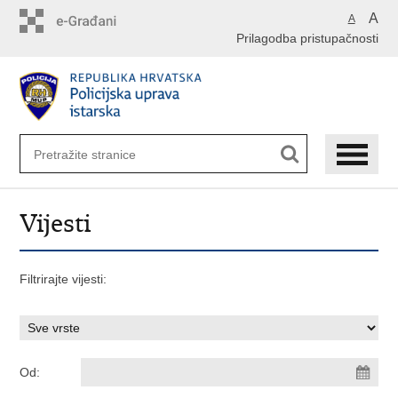
Preskoči
A
A
na
Prilagodba pristupačnosti
glavni
sadržaj
Vijesti
Filtrirajte vijesti:
Od: