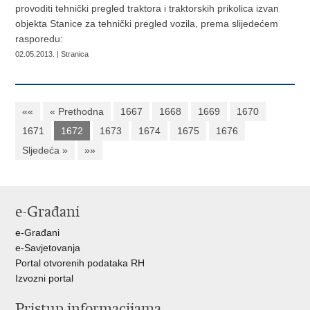
provoditi tehnički pregled traktora i traktorskih prikolica izvan
objekta Stanice za tehnički pregled vozila, prema slijedećem
rasporedu:
02.05.2013. | Stranica
««
« Prethodna
1667
1668
1669
1670
1671
1672
1673
1674
1675
1676
Sljedeća »
»»
e-Građani
e-Građani
e-Savjetovanja
Portal otvorenih podataka RH
Izvozni portal
Pristup informacijama