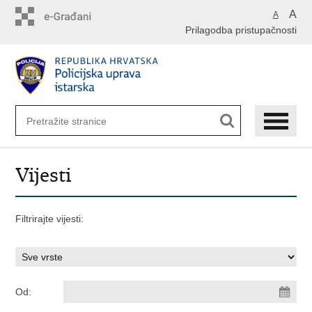
Preskoči
A
A
na
Prilagodba pristupačnosti
glavni
sadržaj
Vijesti
Filtrirajte vijesti:
Od: