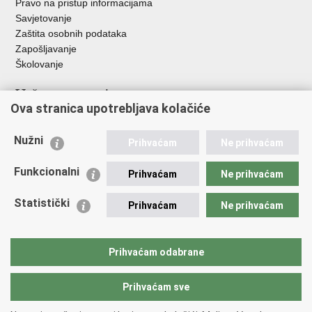
Pravo na pristup informacijama
Savjetovanje
Zaštita osobnih podataka
Zapošljavanje
Školovanje
Važne poveznice
Ova stranica upotrebljava kolačiće
Ministarstvo unutarnjih poslova
Sindikati
Nužni
Prihvaćam
Ne prihvaćam
Udruge
Dom zdravlja MUP-a
Funkcionalni
Prihvaćam
Ne prihvaćam
Policijska akademija
Muzej policije
Statistički
Prihvaćam
Ne prihvaćam
Zaklada policijske solidarnosti
Centar za forenzična ispitivanja, istraživanja i vještačenja "Ivan
Vučetić"
Prihvaćam odabrane
Policijske uprave
Prihvaćam sve
Povratak na vrh