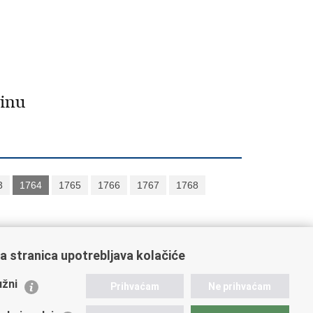
linu
3
1764
1765
1766
1767
1768
a stranica upotrebljava kolačiće
ažne poveznice
žni
Prihvaćam
Ne prihvaćam
istarstvo unutarnjih poslova
dikati