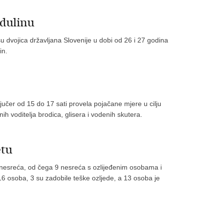
edulinu
 su dvojica državljana Slovenije u dobi od 26 i 27 godina
in.
učer od 15 do 17 sati provela pojačane mjere u cilju
nih voditelja brodica, glisera i vodenih skutera.
etu
nesreća, od čega 9 nesreća s ozlijeđenim osobama i
6 osoba, 3 su zadobile teške ozljede, a 13 osoba je