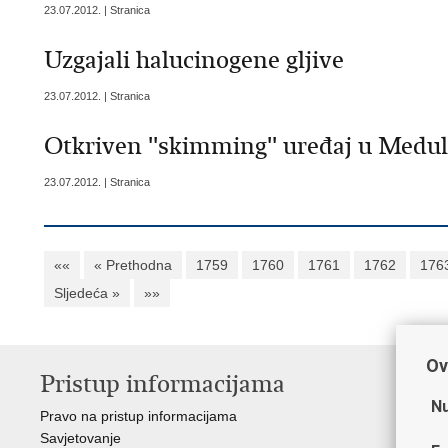
23.07.2012. | Stranica
Uzgajali halucinogene gljive
23.07.2012. | Stranica
Otkriven ''skimming'' uređaj u Medu
23.07.2012. | Stranica
««
« Prethodna
1759
1760
1761
1762
176
Sljedeća »
»»
Ov
Pristup informacijama
V
Nu
Pravo na pristup informacijama
Min
Savjetovanje
Sin