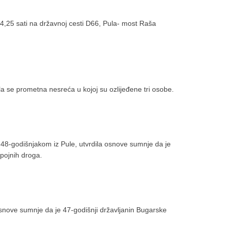
14,25 sati na državnoj cesti D66, Pula- most Raša
ila se prometna nesreća u kojoj su ozlijeđene tri osobe.
d 48-godišnjakom iz Pule, utvrdila osnove sumnje da je
pojnih droga.
a osnove sumnje da je 47-godišnji državljanin Bugarske