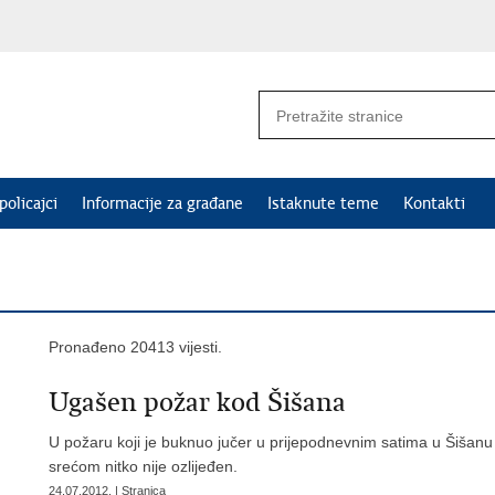
policajci
Informacije za građane
Istaknute teme
Kontakti
Pronađeno 20413 vijesti.
Ugašen požar kod Šišana
U požaru koji je buknuo jučer u prijepodnevnim satima u Šišanu iz
srećom nitko nije ozlijeđen.
24.07.2012. | Stranica