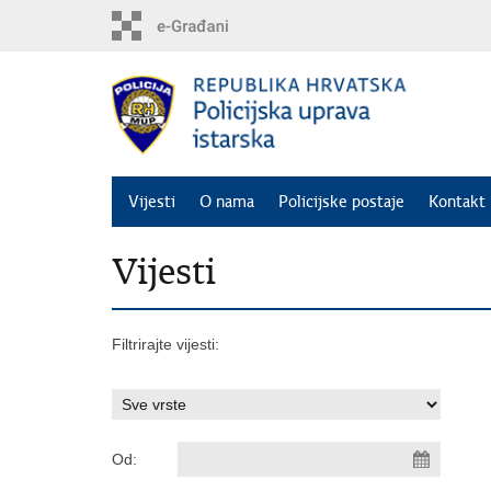
Preskoči
na
glavni
sadržaj
Vijesti
O nama
Policijske postaje
Kontakt 
Vijesti
Filtrirajte vijesti:
Od: