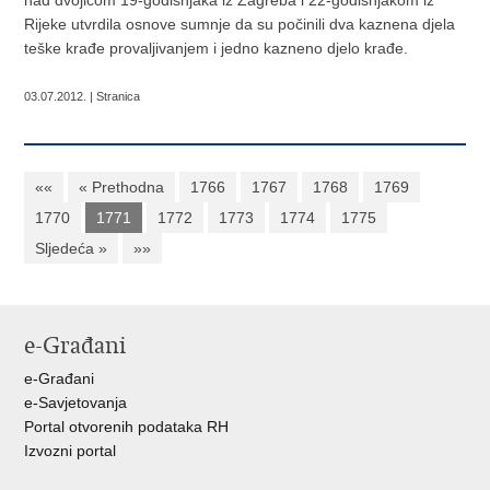
nad dvojicom 19-godišnjaka iz Zagreba i 22-godišnjakom iz
Rijeke utvrdila osnove sumnje da su počinili dva kaznena djela
teške krađe provaljivanjem i jedno kazneno djelo krađe.
03.07.2012. | Stranica
««
« Prethodna
1766
1767
1768
1769
1770
1771
1772
1773
1774
1775
Sljedeća »
»»
e-Građani
e-Građani
e-Savjetovanja
Portal otvorenih podataka RH
Izvozni portal