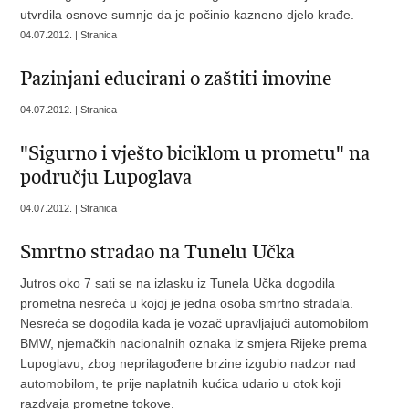
utvrdila osnove sumnje da je počinio kazneno djelo krađe.
04.07.2012. | Stranica
Pazinjani educirani o zaštiti imovine
04.07.2012. | Stranica
"Sigurno i vješto biciklom u prometu" na
području Lupoglava
04.07.2012. | Stranica
Smrtno stradao na Tunelu Učka
Jutros oko 7 sati se na izlasku iz Tunela Učka dogodila
prometna nesreća u kojoj je jedna osoba smrtno stradala.
Nesreća se dogodila kada je vozač upravljajući automobilom
BMW, njemačkih nacionalnih oznaka iz smjera Rijeke prema
Lupoglavu, zbog neprilagođene brzine izgubio nadzor nad
automobilom, te prije naplatnih kućica udario u otok koji
razdvaja prometne tokove.