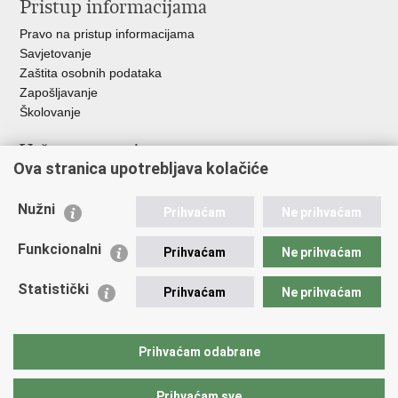
Pristup informacijama
Pravo na pristup informacijama
Savjetovanje
Zaštita osobnih podataka
Zapošljavanje
Školovanje
Važne poveznice
Ova stranica upotrebljava kolačiće
Ministarstvo unutarnjih poslova
Sindikati
Nužni
Prihvaćam
Ne prihvaćam
Udruge
Dom zdravlja MUP-a
Funkcionalni
Prihvaćam
Ne prihvaćam
Policijska akademija
Muzej policije
Statistički
Prihvaćam
Ne prihvaćam
Zaklada policijske solidarnosti
Centar za forenzična ispitivanja, istraživanja i vještačenja "Ivan
Vučetić"
Prihvaćam odabrane
Policijske uprave
Prihvaćam sve