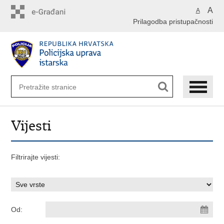
Preskoči
A
A
na
Prilagodba pristupačnosti
glavni
sadržaj
Vijesti
Filtrirajte vijesti:
Od: