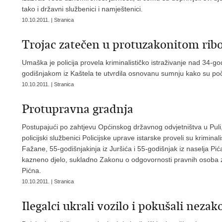
tako i državni službenici i namještenici.
10.10.2011. | Stranica
Trojac zatečen u protuzakonitom rib
Umaška je policija provela kriminalističko istraživanje nad 34-g
godišnjakom iz Kaštela te utvrdila osnovanu sumnju kako su poči
10.10.2011. | Stranica
Protupravna gradnja
Postupajući po zahtjevu Općinskog državnog odvjetništva u Puli
policijski službenici Policijske uprave istarske proveli su kriminali
Fažane, 55-godišnjakinja iz Juršića i 55-godišnjak iz naselja Pić
kazneno djelo, sukladno Zakonu o odgovornosti pravnih osoba za 
Pićna.
10.10.2011. | Stranica
Ilegalci ukrali vozilo i pokušali nezak