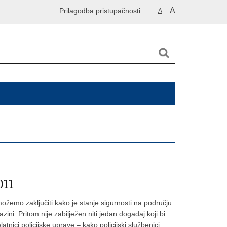
A
Prilagodba pristupačnosti
A
011
ožemo zaključiti kako je stanje sigurnosti na području
azini. Pritom nije zabilježen niti jedan događaj koji bi
tnici policijske uprave – kako policijski službenici,