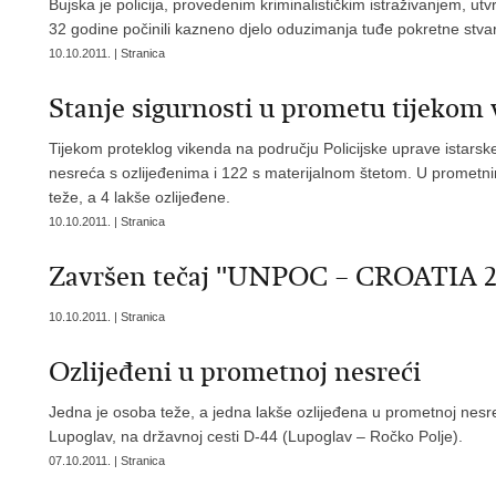
Bujska je policija, provedenim kriminalističkim istraživanjem, ut
32 godine počinili kazneno djelo oduzimanja tuđe pokretne stvar
10.10.2011. | Stranica
Stanje sigurnosti u prometu tijekom
Tijekom proteklog vikenda na području Policijske uprave istars
nesreća s ozlijeđenima i 122 s materijalnom štetom. U prometn
teže, a 4 lakše ozlijeđene.
10.10.2011. | Stranica
Završen tečaj ''UNPOC – CROATIA 201
10.10.2011. | Stranica
Ozlijeđeni u prometnoj nesreći
Jedna je osoba teže, a jedna lakše ozlijeđena u prometnoj nesre
Lupoglav, na državnoj cesti D-44 (Lupoglav – Ročko Polje).
07.10.2011. | Stranica