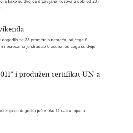
vrdila kako su dvojica državljana Kosova u dobi od 23 i
i.
 vikenda
ke dogodilo se 28 prometnih nesreća, od čega 6
im nesrećama je stradalo 6 osoba, od čega su dvije
1'' i produžen certifikat UN-a
ći koja se dogodila jučer oko 11 sati u mjestu