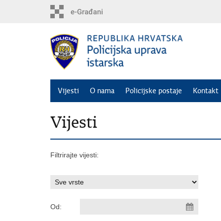
Preskoči
na
glavni
sadržaj
Vijesti
O nama
Policijske postaje
Kontakt 
Vijesti
Filtrirajte vijesti:
Od: