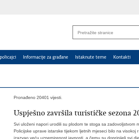
policajci
Informacije za građane
Istaknute teme
Kontakti
Pronađeno 20401 vijesti.
Uspješno završila turističke sezona 2
Svi uloženi napori urodili su plodom te stoga sa zadovoljstvom m
Policijske uprave istarske tijekom ljetnih mjeseci bilo na visokoj r
izazvao veću uznemirenost javnosti, a čemu su doprinijeli svi djela