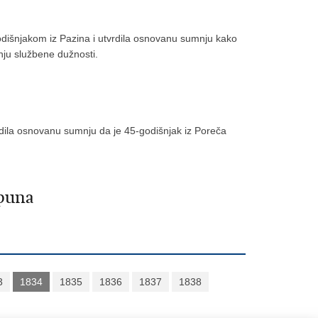
-godišnjakom iz Pazina i utvrdila osnovanu sumnju kako
nju službene dužnosti.
vrdila osnovanu sumnju da je 45-godišnjak iz Poreča
opuna
3
1834
1835
1836
1837
1838