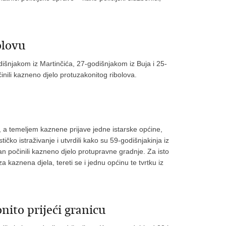
olovu
odišnjakom iz Martinčića, 27-godišnjakom iz Buja i 25-
nili kazneno djelo protuzakonitog ribolova.
, a temeljem kaznene prijave jedne istarske općine,
stičko istraživanje i utvrdili kako su 59-godišnjakinja iz
an počinili kazneno djelo protupravne gradnje. Za isto
kaznena djela, tereti se i jednu općinu te tvrtku iz
onito prijeći granicu