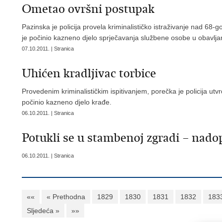
Ometao ovršni postupak
Pazinska je policija provela kriminalističko istraživanje nad 68
je počinio kazneno djelo sprječavanja službene osobe u obavlja
07.10.2011. | Stranica
Uhićen kradljivac torbice
Provedenim kriminalističkim ispitivanjem, porečka je policija ut
počinio kazneno djelo krađe.
06.10.2011. | Stranica
Potukli se u stambenoj zgradi – nad
06.10.2011. | Stranica
««
« Prethodna
1829
1830
1831
1832
183
Sljedeća »
»»