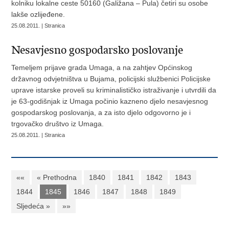
kolniku lokalne ceste 50160 (Galižana – Pula) četiri su osobe
lakše ozlijeđene.
25.08.2011. | Stranica
Nesavjesno gospodarsko poslovanje
Temeljem prijave grada Umaga, a na zahtjev Općinskog
državnog odvjetništva u Bujama, policijski službenici Policijske
uprave istarske proveli su kriminalističko istraživanje i utvrdili da
je 63-godišnjak iz Umaga počinio kazneno djelo nesavjesnog
gospodarskog poslovanja, a za isto djelo odgovorno je i
trgovačko društvo iz Umaga.
25.08.2011. | Stranica
««
« Prethodna
1840
1841
1842
1843
1844
1845
1846
1847
1848
1849
Sljedeća »
»»