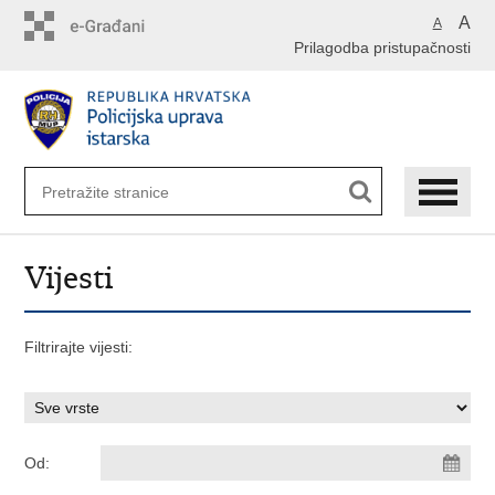
Preskoči
A
A
na
Prilagodba pristupačnosti
glavni
sadržaj
Vijesti
Filtrirajte vijesti:
Od: