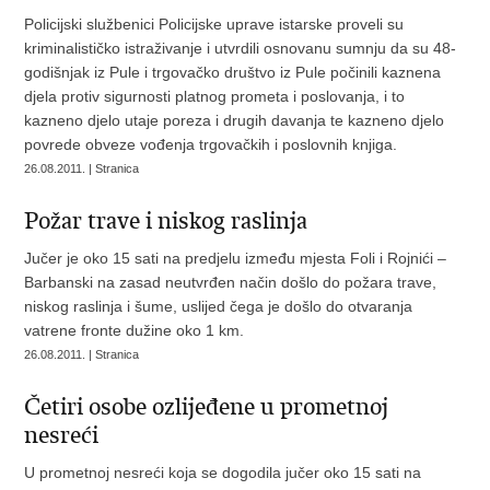
Policijski službenici Policijske uprave istarske proveli su
kriminalističko istraživanje i utvrdili osnovanu sumnju da su 48-
godišnjak iz Pule i trgovačko društvo iz Pule počinili kaznena
djela protiv sigurnosti platnog prometa i poslovanja, i to
kazneno djelo utaje poreza i drugih davanja te kazneno djelo
povrede obveze vođenja trgovačkih i poslovnih knjiga.
26.08.2011. | Stranica
Požar trave i niskog raslinja
Jučer je oko 15 sati na predjelu između mjesta Foli i Rojnići –
Barbanski na zasad neutvrđen način došlo do požara trave,
niskog raslinja i šume, uslijed čega je došlo do otvaranja
vatrene fronte dužine oko 1 km.
26.08.2011. | Stranica
Četiri osobe ozlijeđene u prometnoj
nesreći
U prometnoj nesreći koja se dogodila jučer oko 15 sati na