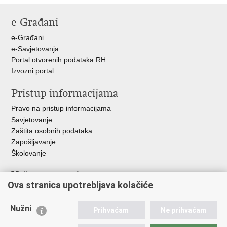
e-Građani
e-Građani
e-Savjetovanja
Portal otvorenih podataka RH
Izvozni portal
Pristup informacijama
Pravo na pristup informacijama
Savjetovanje
Zaštita osobnih podataka
Zapošljavanje
Školovanje
Važne poveznice
Ova stranica upotrebljava kolačiće
Ministarstvo unutarnjih poslova
Sindikati
Nužni
Prihvaćam
Ne prihvaćam
Udruge
Dom zdravlja MUP-a