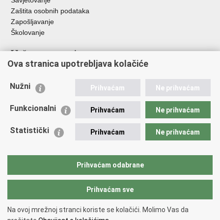
Savjetovanje
Zaštita osobnih podataka
Zapošljavanje
Školovanje
Važne poveznice
Ova stranica upotrebljava kolačiće
Ministarstvo unutarnjih poslova
Sindikati
Nužni
Prihvaćam
Ne prihvaćam
Udruge
Dom zdravlja MUP-a
Funkcionalni
Prihvaćam
Ne prihvaćam
Policijska akademija
Muzej policije
Statistički
Prihvaćam
Ne prihvaćam
Zaklada policijske solidarnosti
Centar za forenzična ispitivanja, istraživanja i vještačenja "Ivan
Vučetić"
Prihvaćam odabrane
Policijske uprave
Prihvaćam sve
Povratak na vrh
Na ovoj mrežnoj stranci koriste se kolačići. Molimo Vas da
Copyright © 2026 Policijska uprava istarska.
Uvjeti korištenja
.
Izjava o