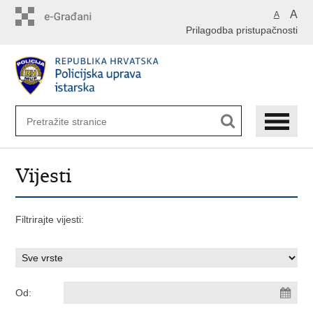
Preskoči
A
A
na
Prilagodba pristupačnosti
glavni
sadržaj
Vijesti
Filtrirajte vijesti:
Od: