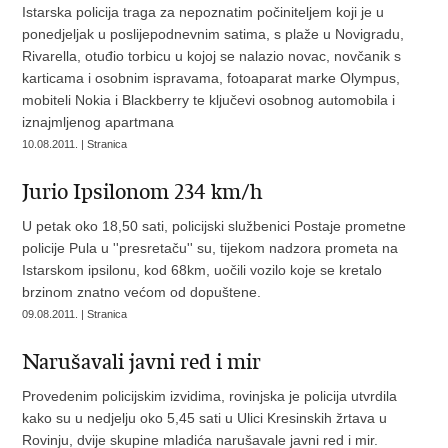
Istarska policija traga za nepoznatim počiniteljem koji je u
ponedjeljak u poslijepodnevnim satima, s plaže u Novigradu,
Rivarella, otuđio torbicu u kojoj se nalazio novac, novčanik s
karticama i osobnim ispravama, fotoaparat marke Olympus,
mobiteli Nokia i Blackberry te ključevi osobnog automobila i
iznajmljenog apartmana
10.08.2011. | Stranica
Jurio Ipsilonom 234 km/h
U petak oko 18,50 sati, policijski službenici Postaje prometne
policije Pula u ''presretaču'' su, tijekom nadzora prometa na
Istarskom ipsilonu, kod 68km, uočili vozilo koje se kretalo
brzinom znatno većom od dopuštene.
09.08.2011. | Stranica
Narušavali javni red i mir
Provedenim policijskim izvidima, rovinjska je policija utvrdila
kako su u nedjelju oko 5,45 sati u Ulici Kresinskih žrtava u
Rovinju, dvije skupine mladića narušavale javni red i mir.