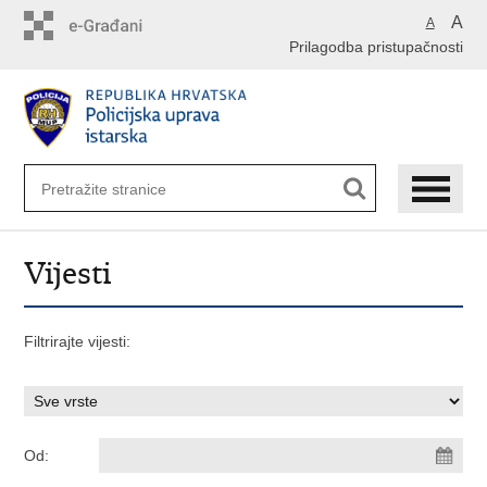
Preskoči
A
A
na
Prilagodba pristupačnosti
glavni
sadržaj
Vijesti
Filtrirajte vijesti:
Od: