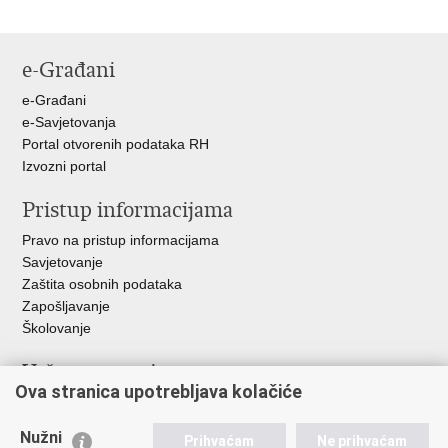
e-Građani
e-Građani
e-Savjetovanja
Portal otvorenih podataka RH
Izvozni portal
Pristup informacijama
Pravo na pristup informacijama
Savjetovanje
Zaštita osobnih podataka
Zapošljavanje
Školovanje
Važne poveznice
Ova stranica upotrebljava kolačiće
Ministarstvo unutarnjih poslova
Sindikati
Nužni
Prihvaćam
Ne prihvaćam
Udruge