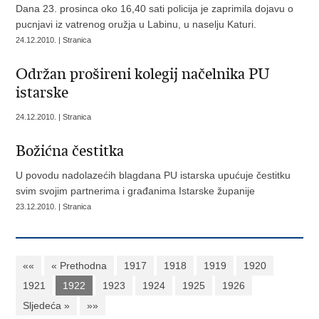
Dana 23. prosinca oko 16,40 sati policija je zaprimila dojavu o
pucnjavi iz vatrenog oružja u Labinu, u naselju Katuri.
24.12.2010. | Stranica
Održan prošireni kolegij načelnika PU
istarske
24.12.2010. | Stranica
Božićna čestitka
U povodu nadolazećih blagdana PU istarska upućuje čestitku
svim svojim partnerima i građanima Istarske županije
23.12.2010. | Stranica
««
« Prethodna
1917
1918
1919
1920
1921
1922
1923
1924
1925
1926
Sljedeća »
»»