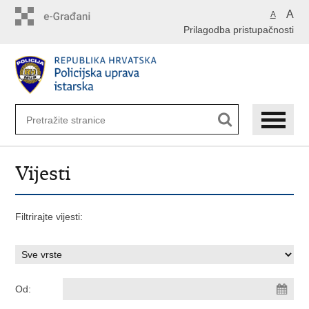
Preskoči
A
A
na
Prilagodba pristupačnosti
glavni
sadržaj
Vijesti
Filtrirajte vijesti:
Od: