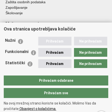
Zaštita osobnih podataka
Zapošljavanje
Školovanje
Važne poveznice
Ova stranica upotrebljava kolačiće
Ministarstvo unutarnjih poslova
Sindikati
Nužni
Prihvaćam
Ne prihvaćam
Udruge
Dom zdravlja MUP-a
Funkcionalni
Prihvaćam
Ne prihvaćam
Policijska akademija
Muzej policije
Statistički
Prihvaćam
Ne prihvaćam
Zaklada policijske solidarnosti
Centar za forenzična ispitivanja, istraživanja i vještačenja "Ivan
Vučetić"
Prihvaćam odabrane
Policijske uprave
Prihvaćam sve
Povratak na vrh
Na ovoj mrežnoj stranci koriste se kolačići. Molimo Vas da
Copyright © 2026 Policijska uprava istarska.
Uvjeti korištenja
.
Izjava o
pročitate
Obavijest o kolačićima.
pristupačnosti
.