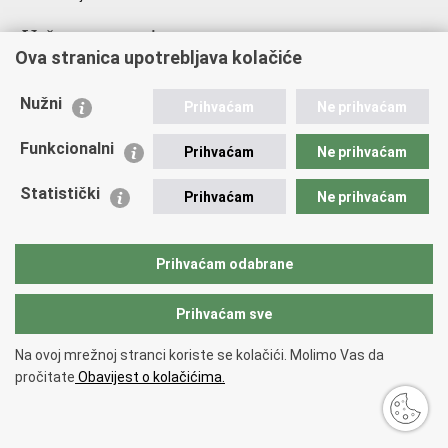
Važne poveznice
Ova stranica upotrebljava kolačiće
Ministarstvo unutarnjih poslova
Sindikati
Nužni
Prihvaćam
Ne prihvaćam
Udruge
Dom zdravlja MUP-a
Funkcionalni
Prihvaćam
Ne prihvaćam
Policijska akademija
Muzej policije
Statistički
Prihvaćam
Ne prihvaćam
Zaklada policijske solidarnosti
Centar za forenzična ispitivanja, istraživanja i vještačenja "Ivan
Vučetić"
Prihvaćam odabrane
Policijske uprave
Prihvaćam sve
Povratak na vrh
Na ovoj mrežnoj stranci koriste se kolačići. Molimo Vas da
Copyright © 2026 Policijska uprava istarska.
Uvjeti korištenja
.
Izjava o
pročitate
Obavijest o kolačićima.
pristupačnosti
.