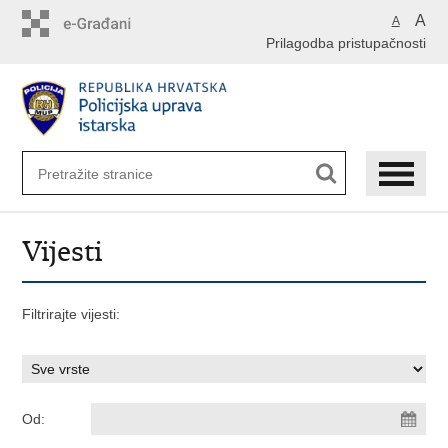
Preskoči
A
A
na
Prilagodba pristupačnosti
glavni
sadržaj
Vijesti
Filtrirajte vijesti:
Od: