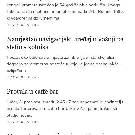
kontroli prometa zatečen je 54-godišnjak s područja Umaga
kako upravlja osobnim automobilom marke Alfa Romeo 156 s
krivotvorenim dokumentima.
09.12.2010. | Stranica
Namještao navigacijski uređaj u vožnji pa
sletio s kolnika
Noćas, oko 0.50 sati u mjestu Zambratija u Istarskoj ulici
dogodila se prometna nesreća u kojoj je jedna osoba lakše
ozlijeđena.
09.12.2010. | Stranica
Provala u caffe bar
Jučer, 8. prosinca između 2.45 i 7 sati nepoznati je počinitelj u
mjestu Tar provalio u caffe bar Ulika iz čije je unutrašnjosti
otuđio novac.
09.12.2010. | Stranica