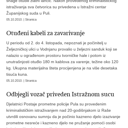
snage otuđili zlatni lančić. Nakon provedenog kriminalističkog
istraživanja sva četvorica su privedena u Istražni centar
Županijskog suda u Puli.
05.10.2010. | Stranica
Otuđeni kabeli za zavarivanje
U periodu od 2. do 4. listopada, nepoznati je počinitelj u
Željezničkoj ulici u Vodnjanu provalio u željezni sanduk koji se
nalazio u ograđenom prostoru tvorničke hale i potom iz
unutrašnjosti otuđio 180 m kablova za varenje, težine oko 120
kg. Ukupna materijalna šteta procijenjena je na više desetaka
tisuća kuna.
05.10.2010. | Stranica
Odbjegli vozač priveden Istražnom sucu
Djelatnici Postaje prometne policije Pula su provedenim
kriminalističkim istraživanjem nad 20-godišnjakom iz Raše
utvrdili osnovanu sumnju da je počinio kazneno djelo izazivanje
prometne nesreće i kazneno djelo ne pružanje pomoći osobi