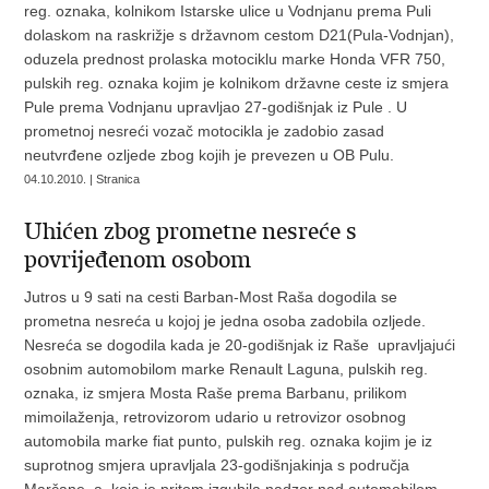
reg. oznaka, kolnikom Istarske ulice u Vodnjanu prema Puli
dolaskom na raskrižje s državnom cestom D21(Pula-Vodnjan),
oduzela prednost prolaska motociklu marke Honda VFR 750,
pulskih reg. oznaka kojim je kolnikom državne ceste iz smjera
Pule prema Vodnjanu upravljao 27-godišnjak iz Pule . U
prometnoj nesreći vozač motocikla je zadobio zasad
neutvrđene ozljede zbog kojih je prevezen u OB Pulu.
04.10.2010. | Stranica
Uhićen zbog prometne nesreće s
povrijeđenom osobom
Jutros u 9 sati na cesti Barban-Most Raša dogodila se
prometna nesreća u kojoj je jedna osoba zadobila ozljede.
Nesreća se dogodila kada je 20-godišnjak iz Raše upravljajući
osobnim automobilom marke Renault Laguna, pulskih reg.
oznaka, iz smjera Mosta Raše prema Barbanu, prilikom
mimoilaženja, retrovizorom udario u retrovizor osobnog
automobila marke fiat punto, pulskih reg. oznaka kojim je iz
suprotnog smjera upravljala 23-godišnjakinja s područja