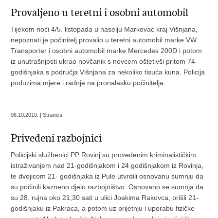
Provaljeno u teretni i osobni automobil
Tijekom noći 4/5. listopada u naselju Markovac kraj Višnjana,
nepoznati je počinitelj provalio u teretni automobil marke VW
Transporter i osobni automobil marke Mercedes 200D i potom
iz unutrašnjosti ukrao novčanik s novcem oštetivši pritom 74-
godišnjaka s područja Višnjana za nekoliko tisuća kuna. Policija
poduzima mjere i radnje na pronalasku počinitelja.
06.10.2010. | Stranica
Privedeni razbojnici
Policijski službenici PP Rovinj su provedenim kriminalističkim
istraživanjem nad 21-godišnjakom i 24 godišnjakom iz Rovinja,
te dvojicom 21- godišnjaka iz Pule utvrdili osnovanu sumnju da
su počinili kazneno djelo razbojništvo. Osnovano se sumnja da
su 28. rujna oko 21,30 sati u ulici Joakima Rakovca, prišli 21-
godišnjaku iz Pakraca, a potom uz prijetnju i uporabu fizičke