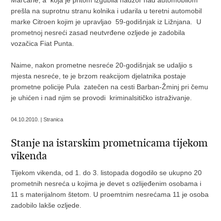
Marčane, a koja je pritom izgubila nadzor nad automobilom
prešla na suprotnu stranu kolnika i udarila u teretni automobil
marke Citroen kojim je upravljao 59-godišnjak iz Ližnjana. U
prometnoj nesreći zasad neutvrđene ozljede je zadobila
vozačica Fiat Punta.
Naime, nakon prometne nesreće 20-godišnjak se udaljio s
mjesta nesreće, te je brzom reakcijom djelatnika postaje
prometne policije Pula zatečen na cesti Barban-Žminj pri čemu
je uhićen i nad njim se provodi kriminalsitičko istraživanje.
04.10.2010. | Stranica
Stanje na istarskim prometnicama tijekom
vikenda
Tijekom vikenda, od 1. do 3. listopada dogodilo se ukupno 20
prometnih nesreća u kojima je devet s ozlijeđenim osobama i
11 s materijalnom štetom. U proemtnim nesrećama 11 je osoba
zadobilo lakše ozljede.