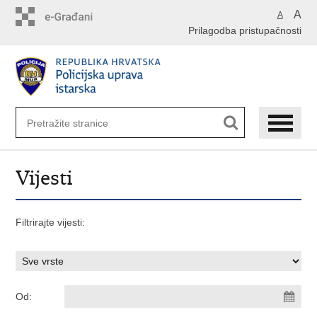
Preskoči
A
A
na
Prilagodba pristupačnosti
glavni
sadržaj
Vijesti
Filtrirajte vijesti:
Od: