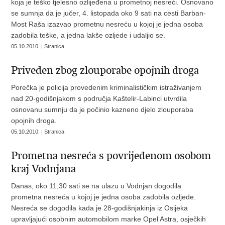
koja je teško tjelesno ozlijeđena u prometnoj nesreći. Osnovano
se sumnja da je jučer, 4. listopada oko 9 sati na cesti Barban-
Most Raša izazvao prometnu nesreću u kojoj je jedna osoba
zadobila teške, a jedna lakše ozljede i udaljio se.
05.10.2010. | Stranica
Priveden zbog zlouporabe opojnih droga
Porečka je policija provedenim kriminalističkim istraživanjem
nad 20-godišnjakom s područja Kaštelir-Labinci utvrdila
osnovanu sumnju da je počinio kazneno djelo zlouporaba
opojnih droga.
05.10.2010. | Stranica
Prometna nesreća s povrijeđenom osobom
kraj Vodnjana
Danas, oko 11,30 sati se na ulazu u Vodnjan dogodila
prometna nesreća u kojoj je jedna osoba zadobila ozljede.
Nesreća se dogodila kada je 28-godišnjakinja iz Osijeka
upravljajući osobnim automobilom marke Opel Astra, osječkih