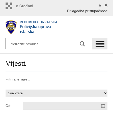
Preskoči
A
A
na
Prilagodba pristupačnosti
glavni
sadržaj
Vijesti
Filtrirajte vijesti:
Od: