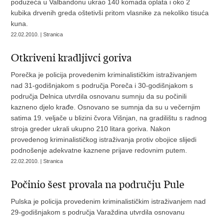
poduzeća u Valbandonu ukrao 140 komada oplata i oko 2
kubika drvenih greda oštetivši pritom vlasnike za nekoliko tisuća
kuna.
22.02.2010. | Stranica
Otkriveni kradljivci goriva
Porečka je policija provedenim kriminalističkim istraživanjem
nad 31-godišnjakom s područja Poreča i 30-godišnjakom s
područja Delnica utvrdila osnovanu sumnju da su počinili
kazneno djelo krađe. Osnovano se sumnja da su u večernjim
satima 19. veljače u blizini čvora Višnjan, na gradilištu s radnog
stroja greder ukrali ukupno 210 litara goriva. Nakon
provedenog kriminalističkog istraživanja protiv obojice slijedi
podnošenje adekvatne kaznene prijave redovnim putem.
22.02.2010. | Stranica
Počinio šest provala na području Pule
Pulska je policija provedenim kriminalističkim istraživanjem nad
29-godišnjakom s područja Varaždina utvrdila osnovanu