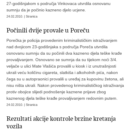
27-godišnjakom s područja Vinkovaca utvrdila osnovanu
sumnju da je počinio kazneno djelo ucjene.
24.02.2010. | Stranica
Počinili dvije provale u Poreču
Porečka je policija provedenim kriminalističkim istraživanjem
nad dvojicom 23-godišnjaka s područja Poreča utvrdila
osnovanu sumnju da su počinili dva kazneno djela teške krađe
provaljivanjem. Osnovano se sumnja da su tijekom noći 3/4.
veljače u ulici Mate Vlašića provalili u kiosk i iz unutrašnjosti
ukrali veću količinu cigareta, slatkiša i alkoholnih pića, nakon
čega su u autopraonici provalili u uređaj za kupovinu žetona, ali
nisu ništa ukrali. Nakon provedenog kriminalističkog istraživanja
protiv obojice slijedi podnošenje kaznene prijave zbog
kaznenog djela teške krađe provaljivanjem redovnim putem.
24.02.2010. | Stranica
Rezultati akcije kontrole brzine kretanja
vozila