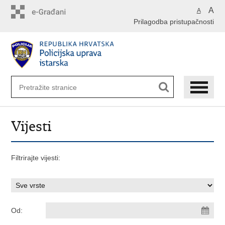
Preskoči
A
A
na
Prilagodba pristupačnosti
glavni
sadržaj
Vijesti
Filtrirajte vijesti:
Od: