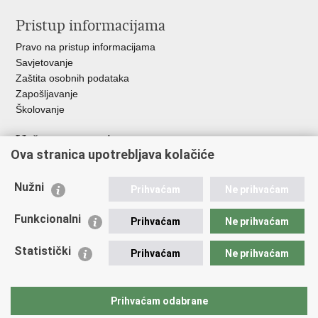
Pristup informacijama
Pravo na pristup informacijama
Savjetovanje
Zaštita osobnih podataka
Zapošljavanje
Školovanje
Važne poveznice
Ova stranica upotrebljava kolačiće
Ministarstvo unutarnjih poslova
Sindikati
Nužni
Prihvaćam
Ne prihvaćam
Udruge
Dom zdravlja MUP-a
Funkcionalni
Prihvaćam
Ne prihvaćam
Policijska akademija
Muzej policije
Statistički
Prihvaćam
Ne prihvaćam
Zaklada policijske solidarnosti
Centar za forenzična ispitivanja, istraživanja i vještačenja "Ivan
Vučetić"
Prihvaćam odabrane
Policijske uprave