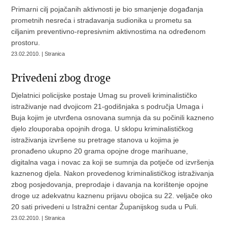
Primarni cilj pojačanih aktivnosti je bio smanjenje događanja
prometnih nesreća i stradavanja sudionika u prometu sa
ciljanim preventivno-represivnim aktivnostima na određenom
prostoru.
23.02.2010. | Stranica
Privedeni zbog droge
Djelatnici policijske postaje Umag su proveli kriminalističko
istraživanje nad dvojicom 21-godišnjaka s područja Umaga i
Buja kojim je utvrđena osnovana sumnja da su počinili kazneno
djelo zlouporaba opojnih droga. U sklopu kriminalističkog
istraživanja izvršene su pretrage stanova u kojima je
pronađeno ukupno 20 grama opojne droge marihuane,
digitalna vaga i novac za koji se sumnja da potječe od izvršenja
kaznenog djela. Nakon provedenog kriminalističkog istraživanja
zbog posjedovanja, preprodaje i davanja na korištenje opojne
droge uz adekvatnu kaznenu prijavu obojica su 22. veljače oko
20 sati privedeni u Istražni centar Županijskog suda u Puli.
23.02.2010. | Stranica