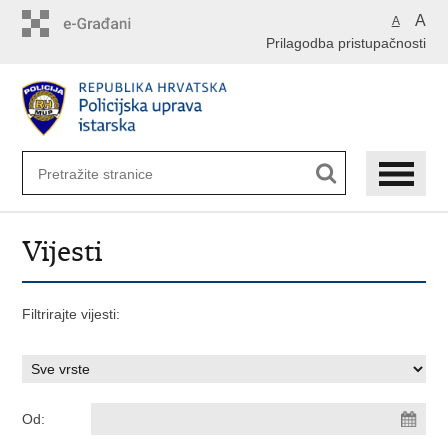
Preskoči
A
A
na
Prilagodba pristupačnosti
glavni
sadržaj
Vijesti
Filtrirajte vijesti:
Od: