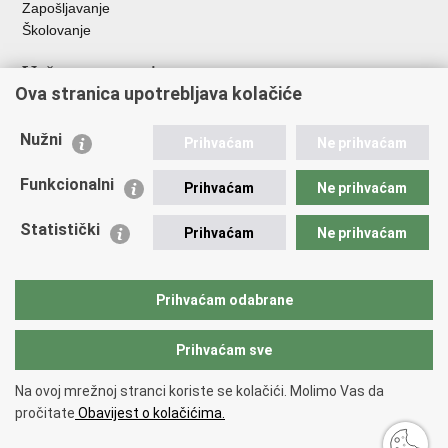
Zapošljavanje
Školovanje
Važne poveznice
Ova stranica upotrebljava kolačiće
Ministarstvo unutarnjih poslova
Sindikati
Nužni
Prihvaćam
Ne prihvaćam
Udruge
Dom zdravlja MUP-a
Funkcionalni
Prihvaćam
Ne prihvaćam
Policijska akademija
Muzej policije
Statistički
Prihvaćam
Ne prihvaćam
Zaklada policijske solidarnosti
Centar za forenzična ispitivanja, istraživanja i vještačenja "Ivan
Vučetić"
Prihvaćam odabrane
Policijske uprave
Prihvaćam sve
Povratak na vrh
Na ovoj mrežnoj stranci koriste se kolačići. Molimo Vas da
Copyright © 2026 Policijska uprava istarska.
Uvjeti korištenja
.
Izjava o
pročitate
Obavijest o kolačićima.
pristupačnosti
.