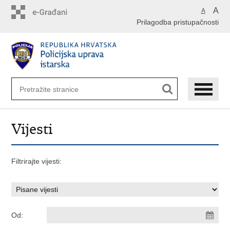
Preskoči
A
A
na
Prilagodba pristupačnosti
glavni
sadržaj
Vijesti
Filtrirajte vijesti:
Od: