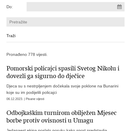
Do:
Pronađeno 778 vijesti.
Pomorski policajci spasili Svetog Nikolu i
dovezli ga sigurno do dječice
Djeca su s nestrpljenjem dočekala svoje poklone na Bunarini
koje su im podijelili policajci
06.12.2023. | Pisane vijesti
Odbojkaškim turnirom obilježen Mjesec
borbe protiv ovisnosti u Umagu
Jedanaest ekipa poslalo poruku kako sport predstavlja