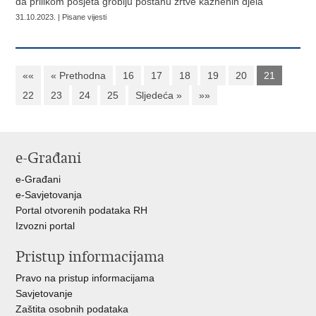
da prilikom posjeta groblju postanu žrtve kaznenih djela
31.10.2023. | Pisane vijesti
««
« Prethodna
16
17
18
19
20
21
22
23
24
25
Sljedeća »
»»
e-Građani
e-Građani
e-Savjetovanja
Portal otvorenih podataka RH
Izvozni portal
Pristup informacijama
Pravo na pristup informacijama
Savjetovanje
Zaštita osobnih podataka