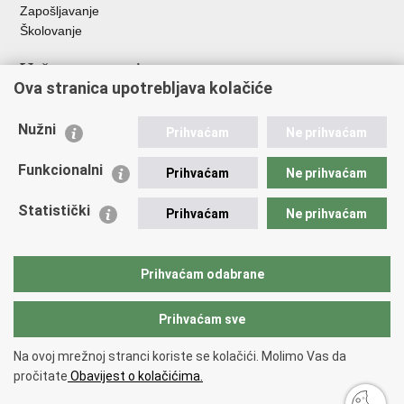
Zapošljavanje
Školovanje
Važne poveznice
Ova stranica upotrebljava kolačiće
Ministarstvo unutarnjih poslova
Sindikati
Nužni
Prihvaćam
Ne prihvaćam
Udruge
Dom zdravlja MUP-a
Funkcionalni
Prihvaćam
Ne prihvaćam
Policijska akademija
Muzej policije
Statistički
Prihvaćam
Ne prihvaćam
Zaklada policijske solidarnosti
Centar za forenzična ispitivanja, istraživanja i vještačenja "Ivan
Vučetić"
Prihvaćam odabrane
Policijske uprave
Prihvaćam sve
Povratak na vrh
Na ovoj mrežnoj stranci koriste se kolačići. Molimo Vas da
Copyright © 2026 Policijska uprava istarska.
Uvjeti korištenja
.
Izjava o
pročitate
Obavijest o kolačićima.
pristupačnosti
.