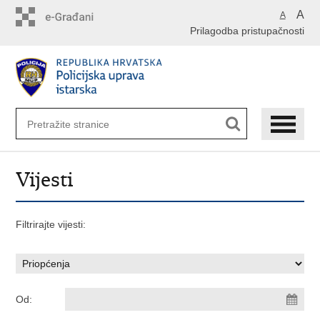
Preskoči
A
A
na
Prilagodba pristupačnosti
glavni
sadržaj
Vijesti
Filtrirajte vijesti:
Od: