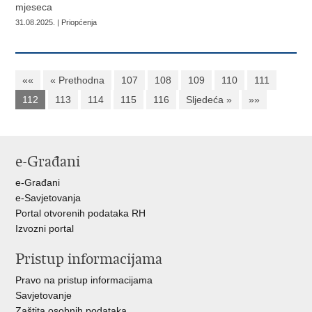
mjeseca
31.08.2025. | Priopćenja
««
« Prethodna
107
108
109
110
111
112
113
114
115
116
Sljedeća »
»»
e-Građani
e-Građani
e-Savjetovanja
Portal otvorenih podataka RH
Izvozni portal
Pristup informacijama
Pravo na pristup informacijama
Savjetovanje
Zaštita osobnih podataka