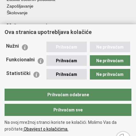
Zapošljavanje
Školovanje
Važne poveznice
Ova stranica upotrebljava kolačiće
Ministarstvo unutarnjih poslova
Sindikati
Nužni
Prihvaćam
Ne prihvaćam
Udruge
Dom zdravlja MUP-a
Funkcionalni
Prihvaćam
Ne prihvaćam
Policijska akademija
Muzej policije
Statistički
Prihvaćam
Ne prihvaćam
Zaklada policijske solidarnosti
Centar za forenzična ispitivanja, istraživanja i vještačenja "Ivan
Vučetić"
Prihvaćam odabrane
Policijske uprave
Prihvaćam sve
Povratak na vrh
Na ovoj mrežnoj stranci koriste se kolačići. Molimo Vas da
Copyright © 2026 Policijska uprava istarska.
Uvjeti korištenja
.
Izjava o
pročitate
Obavijest o kolačićima.
pristupačnosti
.