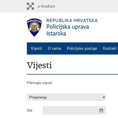
Preskoči
na
glavni
sadržaj
Vijesti
O nama
Policijske postaje
Kontakt 
Vijesti
Filtrirajte vijesti:
Od: