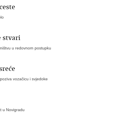
 ceste
blo
 stvari
tništvu u redovnom postupku
sreće
 poziva vozačicu i svjedoke
at u Novigradu