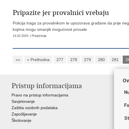
Pripazite jer provalnici vrebaju
Policija traga za provalnikom te upozorava građane da prije n
kojima mogu smanjiti mogućnost provale
14.02.2024. | Priopćenja
««
« Prethodna
277
278
279
280
281
2
Ov
Pristup informacijama
V
Nu
Pravo na pristup informacijama
Min
Savjetovanje
Sin
Fu
Zaštita osobnih podataka
Ud
Zapošljavanje
Dom
St
Školovanje
Pol
Muz