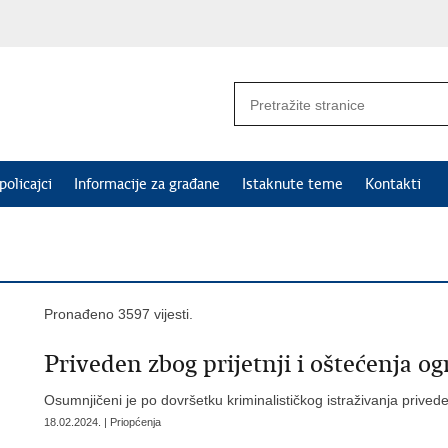
policajci
Informacije za građane
Istaknute teme
Kontakti
Pronađeno 3597 vijesti.
Priveden zbog prijetnji i oštećenja o
Osumnjičeni je po dovršetku kriminalističkog istraživanja priveden
18.02.2024. | Priopćenja