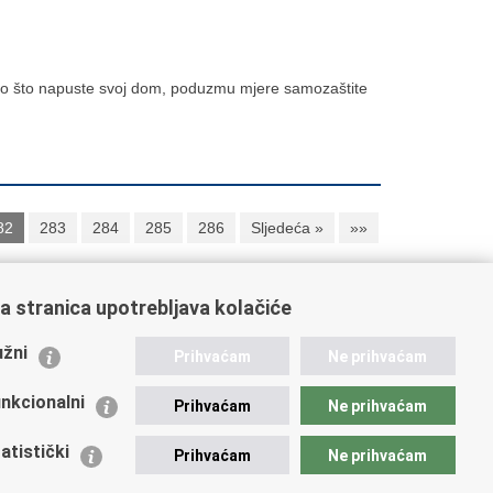
ego što napuste svoj dom, poduzmu mjere samozaštite
82
283
284
285
286
Sljedeća »
»»
a stranica upotrebljava kolačiće
ažne poveznice
žni
Prihvaćam
Ne prihvaćam
istarstvo unutarnjih poslova
dikati
nkcionalni
Prihvaćam
Ne prihvaćam
ruge
 zdravlja MUP-a
atistički
Prihvaćam
Ne prihvaćam
icijska akademija
ej policije