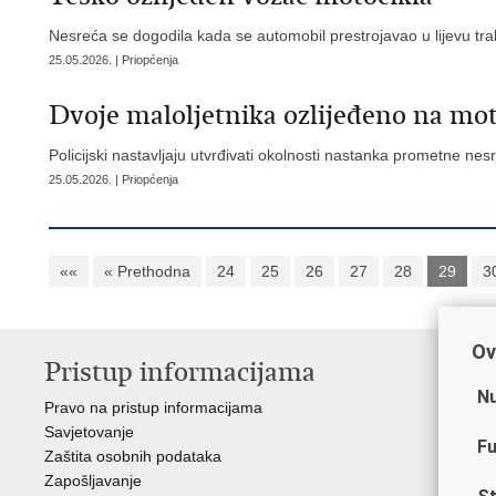
Nesreća se dogodila kada se automobil prestrojavao u lijevu tra
25.05.2026. | Priopćenja
Dvoje maloljetnika ozlijeđeno na mot
Policijski nastavljaju utvrđivati okolnosti nastanka prometne nes
25.05.2026. | Priopćenja
««
« Prethodna
24
25
26
27
28
29
3
Ov
Pristup informacijama
V
Nu
Pravo na pristup informacijama
Min
Savjetovanje
Sin
Fu
Zaštita osobnih podataka
Ud
Zapošljavanje
Dom