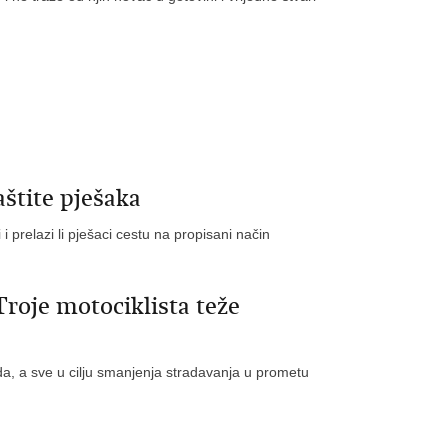
aštite pješaka
i i prelazi li pješaci cestu na propisani način
roje motociklista teže
enda, a sve u cilju smanjenja stradavanja u prometu