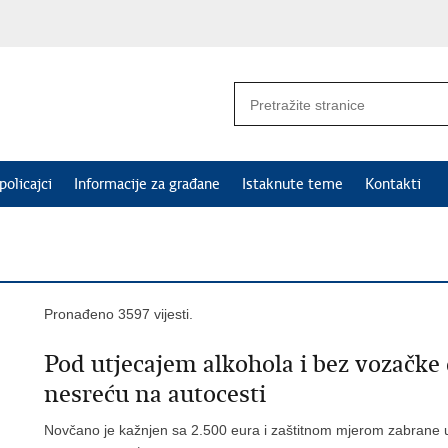
policajci
Informacije za građane
Istaknute teme
Kontakti
Pronađeno 3597 vijesti.
Pod utjecajem alkohola i bez vozačk
nesreću na autocesti
Novčano je kažnjen sa 2.500 eura i zaštitnom mjerom zabrane u