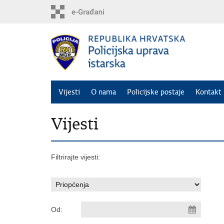
Preskoči
na
glavni
sadržaj
Vijesti
O nama
Policijske postaje
Kontakt 
Vijesti
Filtrirajte vijesti:
Od: