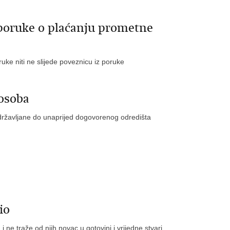
 poruke o plaćanju prometne
e niti ne slijede poveznicu iz poruke
osoba
ne državljane do unaprijed dogovorenog odredišta
io
i ne traže od njih novac u gotovini i vrijedne stvari