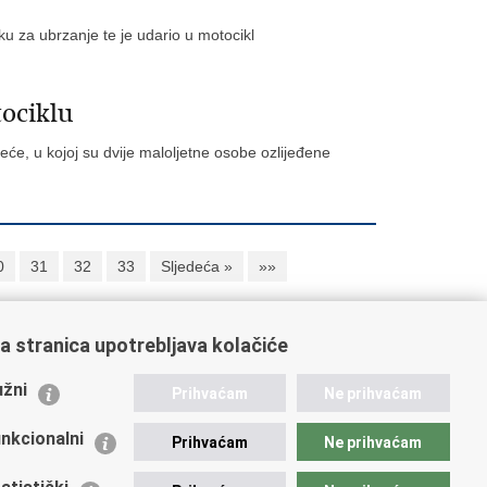
ku za ubrzanje te je udario u motocikl
ociklu
reće, u kojoj su dvije maloljetne osobe ozlijeđene
0
31
32
33
Sljedeća »
»»
a stranica upotrebljava kolačiće
ažne poveznice
žni
Prihvaćam
Ne prihvaćam
istarstvo unutarnjih poslova
dikati
nkcionalni
Prihvaćam
Ne prihvaćam
ruge
 zdravlja MUP-a